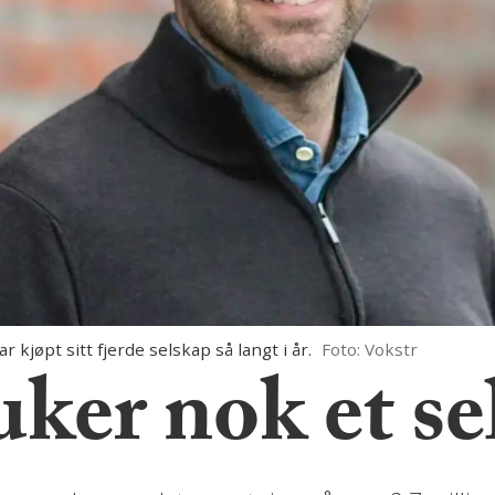
kjøpt sitt fjerde selskap så langt i år.
Foto: Vokstr
uker nok et s