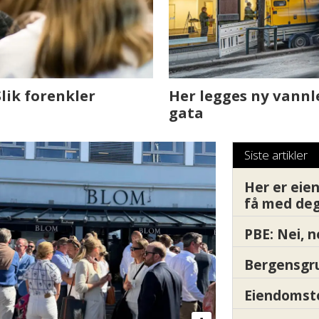
sjen med AI. Slik
Det er i Drammen de
Siste artikler
Her er ei
få med deg
PBE: Nei, n
Bergensgru
Eiendomsto