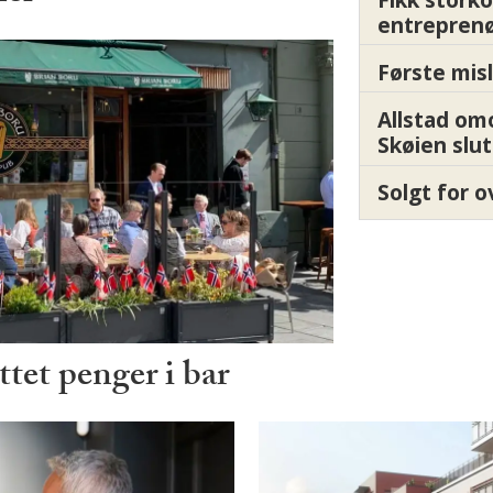
entrepren
Første misl
Allstad om
Skøien slut
Solgt for o
tet penger i bar