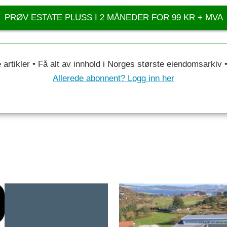
PRØV ESTATE PLUSS I 2 MÅNEDER FOR 99 KR + MVA
le artikler • Få alt av innhold i Norges største eiendomsarkiv
Allerede abonnent? Logg inn her