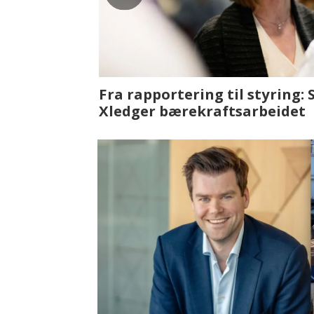
Fenistra endrer eiendomsbran
ser vi på fremtiden