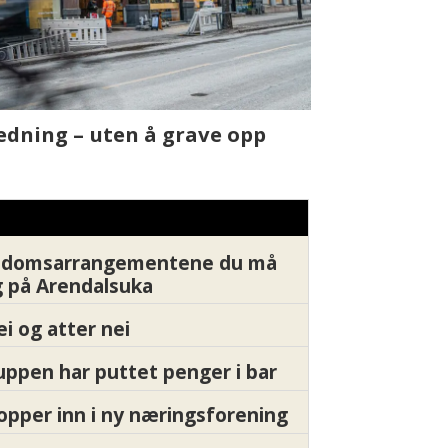
t skjer
Fra rapport
Xledger bæ
endomsarrangementene du må
 på Arendalsuka
ei og atter nei
ppen har puttet penger i bar
pper inn i ny næringsforening