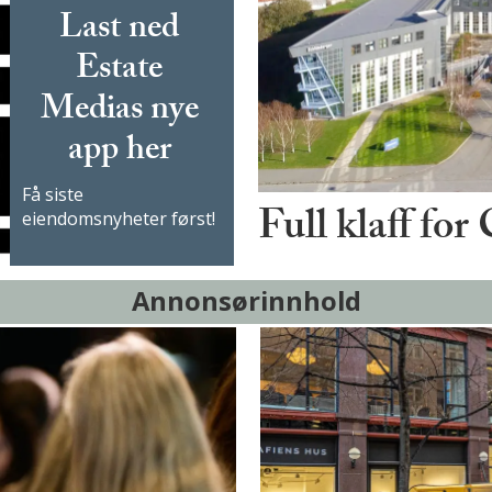
Last ned
Estate
Medias nye
app her
Få siste
Full klaff for
eiendomsnyheter først!
Annonsørinnhold