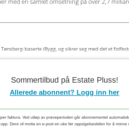
per med en samlet omsetning på over 2,7 milliar
Tønsberg-baserte iBygg, og sikrer seg med det et fotfeste
Sommertilbud på Estate Pluss!
Allerede abonnent? Logg inn her
s per faktura. Ved utløp av prøveperioden går abonnementet automatis
s opp. Dere vil motta en e-post en uke før oppsigelsestiden for å minne 