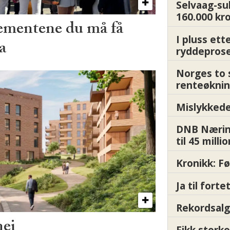
Selvaag-su
160.000 kr
ementene du må få
I pluss ett
a
ryddepros
Norges to 
renteøknin
Mislykkede 
DNB Nærin
til 45 milli
Kronikk: F
Ja til fort
Rekordsalg
nei
Fikk storko