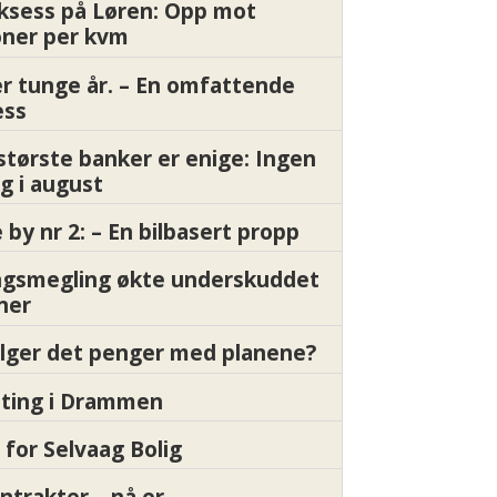
ksess på Løren: Opp mot
oner per kvm
er tunge år. – En omfattende
ess
største banker er enige: Ingen
g i august
by nr 2: – En bilbasert propp
gsmegling økte underskuddet
oner
ølger det penger med planene?
etting i Drammen
 for Selvaag Bolig
ntrakter – nå er