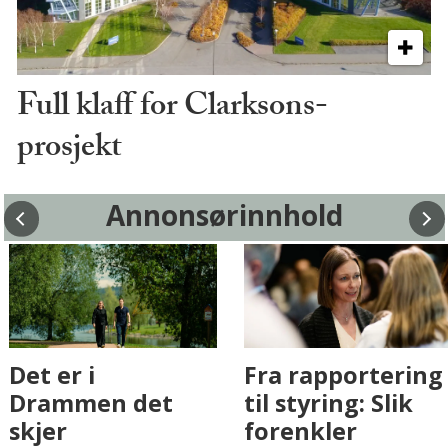
Full klaff for Clarksons-
prosjekt
Annonsørinnhold
Fenistra endrer
Det er i
eiendomsbransjen
Drammen det
med AI. Slik ser vi
skjer