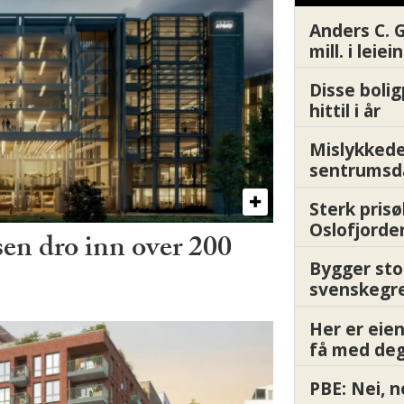
Anders C. 
mill. i leie
Disse boli
hittil i år
Mislykkede 
sentrumsd
Sterk prisø
Oslofjorde
en dro inn over 200
Bygger sto
svenskegr
Her er ei
få med deg
PBE: Nei, n