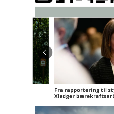
Fenistra endrer eiendomsbran
ser vi på fremtiden