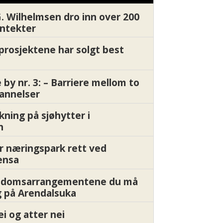
G. Wilhelmsen dro inn over 200
inntekter
gprosjektene har solgt best
by nr. 3: – Barriere mellom to
annelser
kning på sjøhytter i
n
r næringspark rett ved
ensa
endomsarrangementene du må
 på Arendalsuka
ei og atter nei