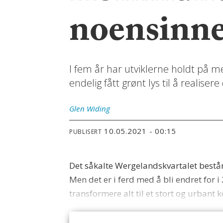
noensinne
I fem år har utviklerne holdt på me
endelig fått grønt lys til å realis
Glen
Widing
10.05.2021 - 00:15
PUBLISERT
Det såkalte Wergelandskvartalet består 
Men det er i ferd med å bli endret for i
transformere alt til et stort og urban