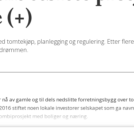
 (+)
d tomtekjøp, planlegging og regulering. Etter flere
ere drømmen.
nå av gamle og til dels nedslitte forretningsbygg over to
 2016 stiftet noen lokale investorer selskapet som ga navn
t kombiprosjekt med boliger og næring.