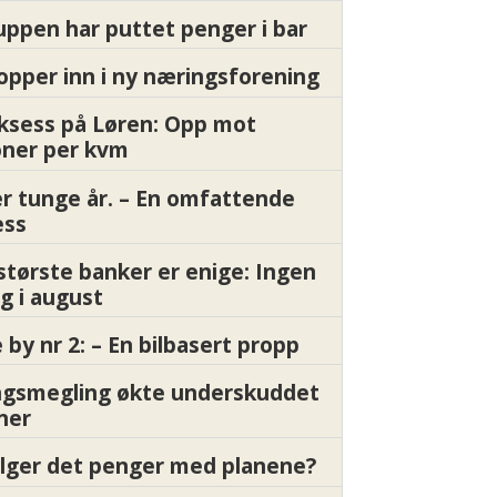
ppen har puttet penger i bar
pper inn i ny næringsforening
ksess på Løren: Opp mot
oner per kvm
er tunge år. – En omfattende
ess
største banker er enige: Ingen
g i august
by nr 2: – En bilbasert propp
gsmegling økte underskuddet
oner
ølger det penger med planene?