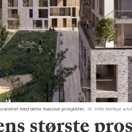
 forandret med dette massive prosjektet.
Ill.: Hille Melbye ark
 største pros