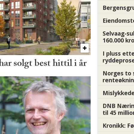
Bergensgru
Eiendomsto
Selvaag-su
160.000 kr
I pluss ett
ryddepros
r solgt best hittil i år
Norges to 
renteøknin
Mislykkede 
DNB Nærin
til 45 milli
Kronikk: F