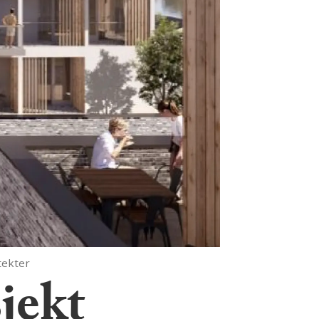
itekter
jekt