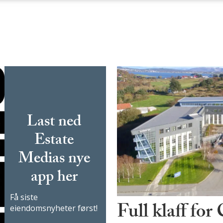
Last ned
Estate
Medias nye
app her
Få siste
Full klaff for
eiendomsnyheter først!