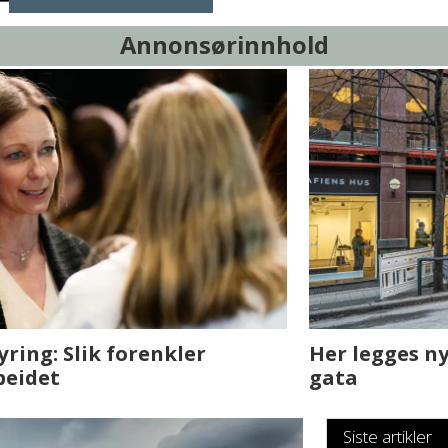
Annonsørinnhold
sjen med AI. Slik
Det er i Drammen de
Siste artikler