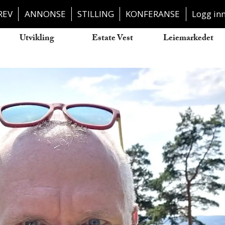
REV
ANNONSE
STILLING
KONFERANSE
Logg in
Utvikling
Estate Vest
Leiemarkedet