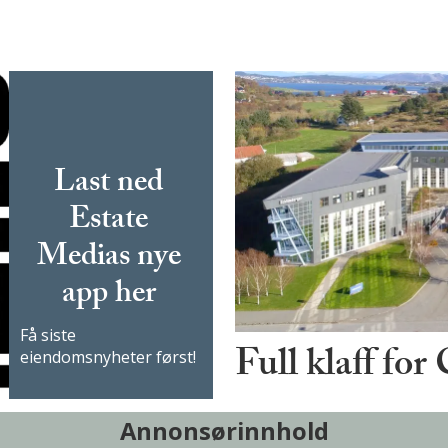
Last ned
Estate
Medias nye
app her
Få siste
Full klaff for
eiendomsnyheter først!
Annonsørinnhold