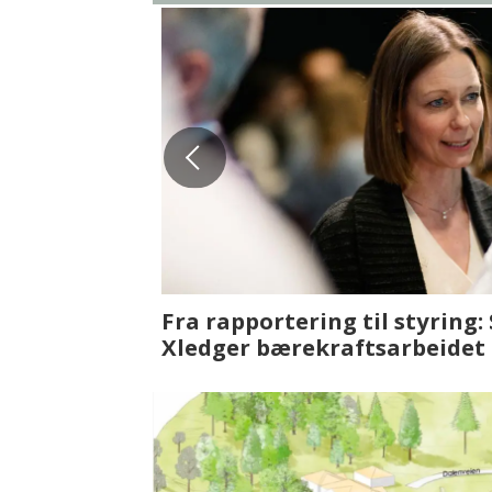
Fenistra endrer eiendomsbran
ser vi på fremtiden