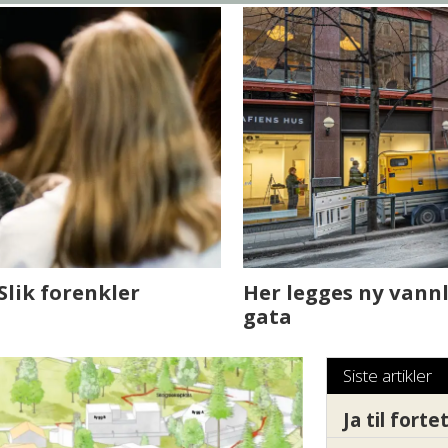
sjen med AI. Slik
Det er i Drammen de
Siste artikler
Ja til fort