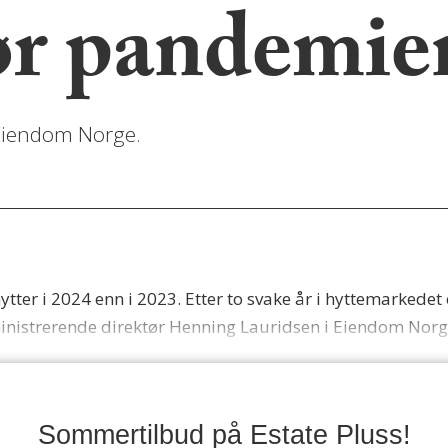
før pandemie
ra Eiendom Norge.
hytter i 2024 enn i 2023. Etter to svake år i hyttemarkede
ministrerende direktør Henning Lauridsen i Eiendom Norg
Sommertilbud på Estate Pluss!