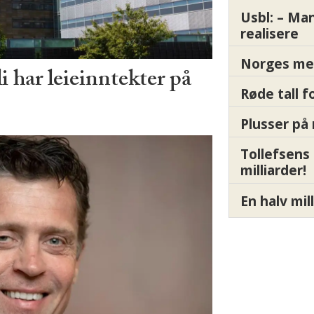
Usbl: – Ma
realisere
Norges me
har leieinntekter på
Røde tall 
Plusser på 
Tollefsens
milliarder!
En halv mil