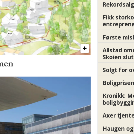
Rekordsalg
Fikk storko
entrepren
Første misl
Allstad om
Skøien slut
mmen
Solgt for o
Boligprisen
Kronikk: 
boligbyggi
Axer tjente
Haugen og 