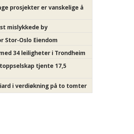
nge prosjekter er vanskelige å
st mislykkede by
for Stor-Oslo Eiendom
med 34 leiligheter i Trondheim
 toppselskap tjente 17,5
liard i verdiøkning på to tomter