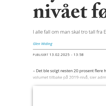
nivået 
I alle fall om man skal tro tall f
Glen
Widing
13.02.2025 - 13:58
PUBLISERT
– Det ble solgt nesten 20 prosent flere 
volumet tilbake på 2019-nivå, sier ad