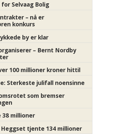
 for Selvaag Bolig
ntrakter – nå er
øren konkurs
ykkede by er klar
organiserer – Bernt Nordby
ter
ver 100 millioner kroner hittil
e: Sterkeste julifall noensinne
Momsrotet som bremser
ngen
 38 millioner
Heggset tjente 134 millioner