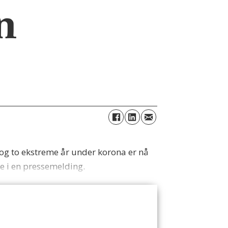
n
t og to ekstreme år under korona er nå
e i en pressemelding.