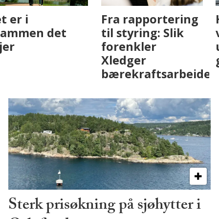
Fenistra endrer
Det er i
eiendomsbransjen
Drammen det
med AI. Slik ser vi
skjer
på fremtiden
Sterk prisøkning på sjøhytter i