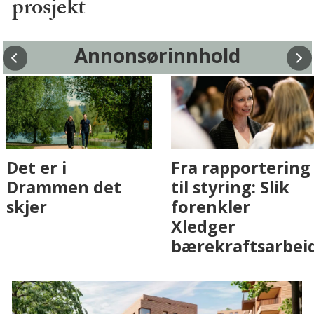
prosjekt
Annonsørinnhold
Fenistra endrer
Det er i
eiendomsbransjen
Drammen det
med AI. Slik ser vi
skjer
på fremtiden