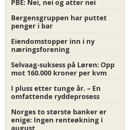
PBE: Nei, nei og atter nei
Bergensgruppen har puttet
penger i bar
Eiendomstopper inn i ny
næringsforening
Selvaag-suksess på Løren: Opp
mot 160.000 kroner per kvm
I pluss etter tunge år. – En
omfattende ryddeprosess
Norges to største banker er
enige: Ingen renteøkning i
august