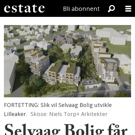
Bli abonnent
FORTETTING: Slik vil Selvaag Bolig utvikle
Lilleaker.
Skisse: Niels Torp+ Arkitekter
Selvaag Bolig får