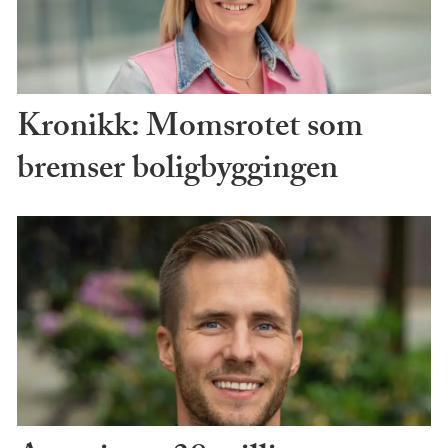
Kronikk: Momsrotet som
bremser boligbyggingen