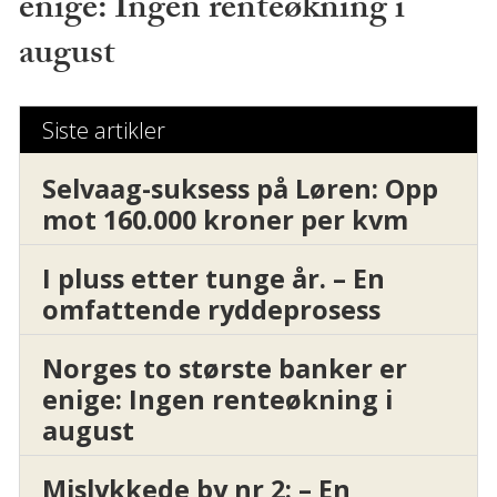
enige: Ingen renteøkning i
august
Siste artikler
Selvaag-suksess på Løren: Opp
mot 160.000 kroner per kvm
I pluss etter tunge år. – En
omfattende ryddeprosess
Norges to største banker er
enige: Ingen renteøkning i
august
Mislykkede by nr 2: – En