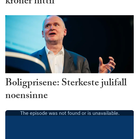
kroner hittil
Boligprisene: Sterkeste julifall
noensinne