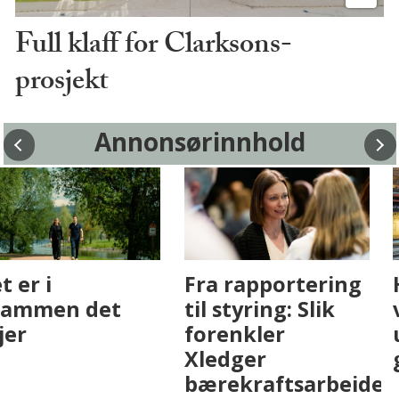
Full klaff for Clarksons-
prosjekt
Annonsørinnhold
Fenistra endrer
Det er i
eiendomsbransjen
Drammen det
med AI. Slik ser vi
skjer
på fremtiden