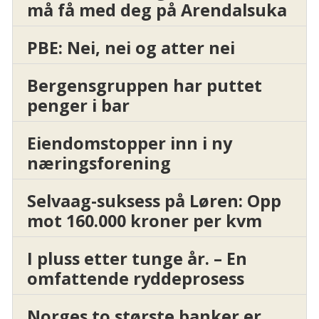
må få med deg på Arendalsuka
PBE: Nei, nei og atter nei
Bergensgruppen har puttet
penger i bar
Eiendomstopper inn i ny
næringsforening
Selvaag-suksess på Løren: Opp
mot 160.000 kroner per kvm
I pluss etter tunge år. – En
omfattende ryddeprosess
Norges to største banker er