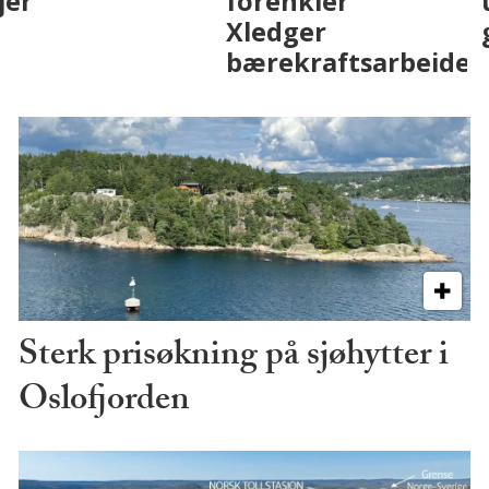
med AI. Slik ser vi
skjer
på fremtiden
Sterk prisøkning på sjøhytter i
Oslofjorden