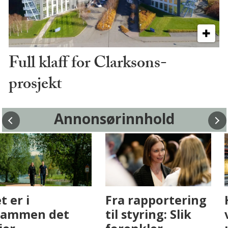
Full klaff for Clarksons-
prosjekt
Annonsørinnhold
Fenistra endrer
Det er i
eiendomsbransjen
Drammen det