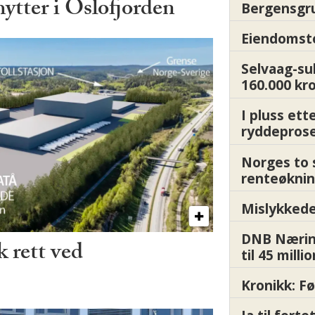
hytter i Oslofjorden
Bergensgru
Eiendomsto
Selvaag-su
160.000 kr
I pluss ett
ryddepros
Norges to 
renteøknin
Mislykkede 
DNB Nærin
 rett ved
til 45 milli
Kronikk: F