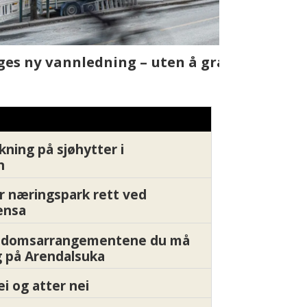
t skjer
Fra rapport
Xledger bæ
kning på sjøhytter i
n
r næringspark rett ved
ensa
endomsarrangementene du må
 på Arendalsuka
ei og atter nei