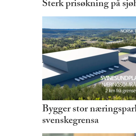
Sterk prisøkning på sjø
Bygger stor næringspark
svenskegrensa