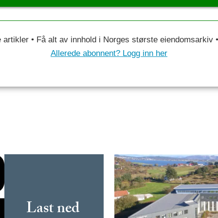
le artikler • Få alt av innhold i Norges største eiendomsarkiv
Allerede abonnent? Logg inn her
Last ned