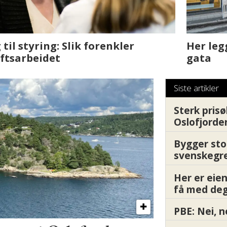
sjen med AI. Slik
Det er i Drammen de
Siste artikler
Sterk prisø
Oslofjorde
Bygger sto
svenskegr
Her er ei
få med deg
PBE: Nei, n