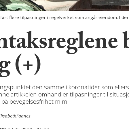
t flere tilpasninger i regelverket som angår eiendom. I denn
ntaksreglene 
g (+)
gangspunktet den samme i koronatider som eller
 artikkelen omhandler tilpasninger til situasjone
 på bevegelsesfrihet m.m.
Elisabeth
Faanes
27.03.2020 - 15:22