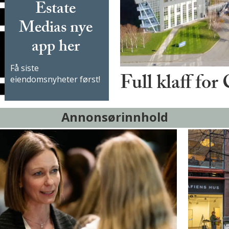
Estate
Medias nye
app her
Få siste
Full klaff for
eiendomsnyheter først!
Annonsørinnhold