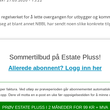
TERT
 regelverket for å lette overgangen for utbygger og komm
e seg at blant annet NBBL har sendt noen slike konkrete t
Sommertilbud på Estate Pluss!
Allerede abonnent? Logg inn her
s per faktura. Ved utløp av prøveperioden går abonnementet automatis
s opp. Dere vil motta en e-post en uke før oppsigelsestiden for å minne 
PRØV ESTATE PLUSS I 2 MÅNEDER FOR 99 KR + MVA