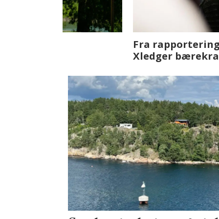
Fenistra endrer eiendomsbran
ser vi på fremtiden