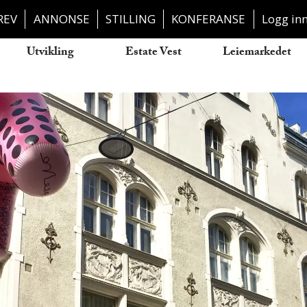
REV
ANNONSE
STILLING
KONFERANSE
Logg in
Utvikling
Estate Vest
Leiemarkedet