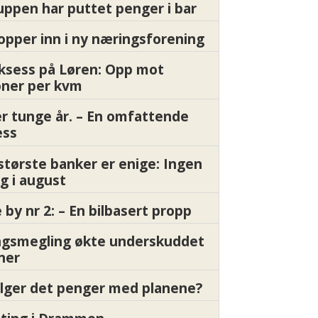
ppen har puttet penger i bar
pper inn i ny næringsforening
ksess på Løren: Opp mot
oner per kvm
er tunge år. – En omfattende
ess
største banker er enige: Ingen
g i august
by nr 2: – En bilbasert propp
gsmegling økte underskuddet
oner
ølger det penger med planene?