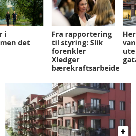
Fenistra endrer
Det er i
eiendomsbransjen
Drammen det
med AI. Slik ser vi
skjer
på fremtiden