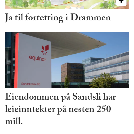
Ja til fortetting i Drammen
Eiendommen på Sandsli har
leieinntekter på nesten 250
mill.