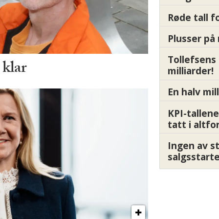
Røde tall 
Plusser på 
Tollefsens
 klar
milliarder!
En halv mil
KPI-tallene
tatt i altf
Ingen av s
salgsstart