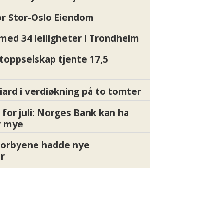
for Stor-Oslo Eiendom
med 34 leiligheter i Trondheim
 toppselskap tjente 17,5
liard i verdiøkning på to tomter
 for juli: Norges Bank kan ha
or mye
torbyene hadde nye
er