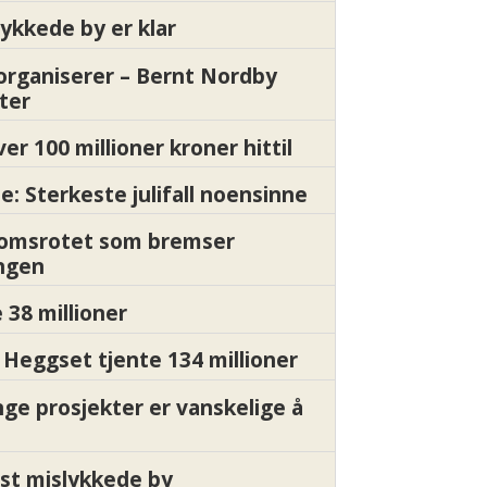
ykkede by er klar
organiserer – Bernt Nordby
ter
ver 100 millioner kroner hittil
e: Sterkeste julifall noensinne
Momsrotet som bremser
ngen
 38 millioner
Heggset tjente 134 millioner
nge prosjekter er vanskelige å
st mislykkede by