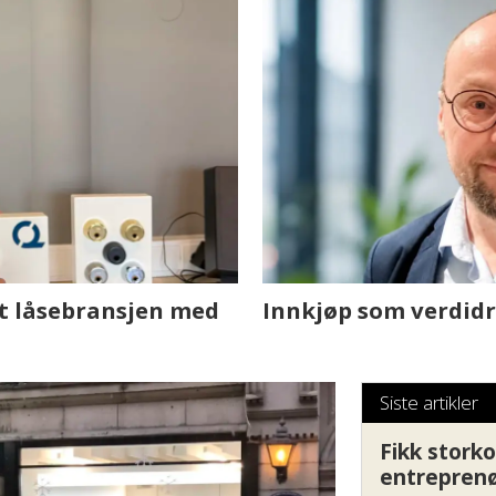
sjen med AI. Slik
Hvordan Ovtun Eien
fornøyde i et utfor
Siste artikler
Fikk storko
entrepren