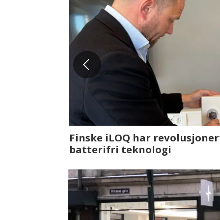
Fenistra endrer eiendomsbran
ser vi på fremtiden