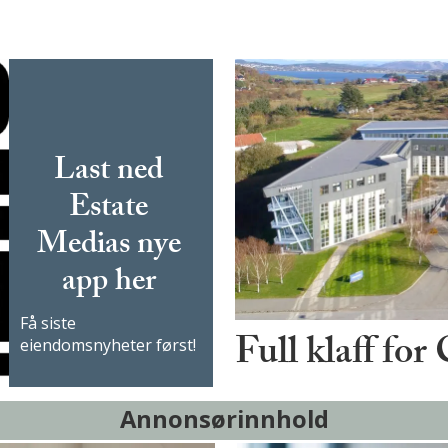
Last ned
Estate
Medias nye
app her
Få siste
Full klaff for
eiendomsnyheter først!
Annonsørinnhold