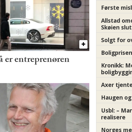
Første misl
Allstad om
Skøien slut
Solgt for o
Boligprisen
å er entreprenøren
Kronikk: 
boligbyggi
Axer tjente
Haugen og 
Usbl: – Ma
realisere
Norges me