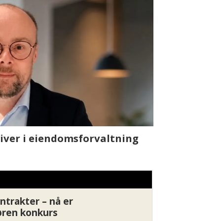
dom holder leietakerne
Finske iLO
drende marked
batterifri 
ntrakter – nå er
øren konkurs