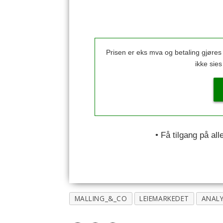
Prisen er eks mva og betaling gjøre
ikke sie
• Få tilgang på al
MALLING_&_CO
LEIEMARKEDET
ANAL