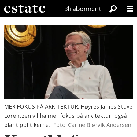
Bli abonnent
MER FOKUS PÅ ARKITEKTUR: Høyres James Stove
Lorentzen vil ha mer fokus på arkitektur, også
blant politikerne.
Foto: Carine Bjørvik Andersen