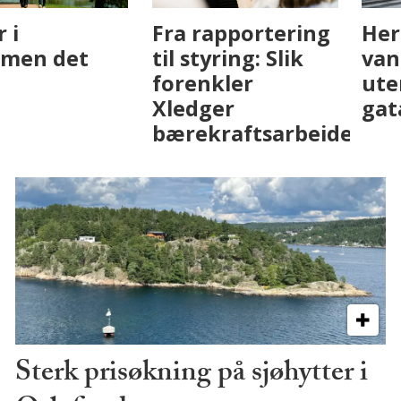
Fenistra endrer
Det er i
eiendomsbransjen
Drammen det
med AI. Slik ser vi
skjer
på fremtiden
Sterk prisøkning på sjøhytter i