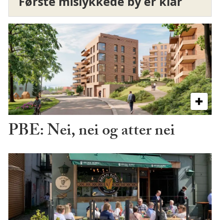
Første mislykkede by er klar
PBE: Nei, nei og atter nei