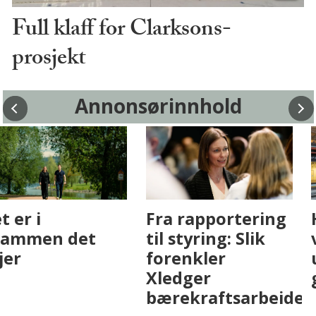
Full klaff for Clarksons-
prosjekt
Annonsørinnhold
Fenistra endrer
Det er i
eiendomsbransjen
Drammen det
med AI. Slik ser vi
skjer
på fremtiden