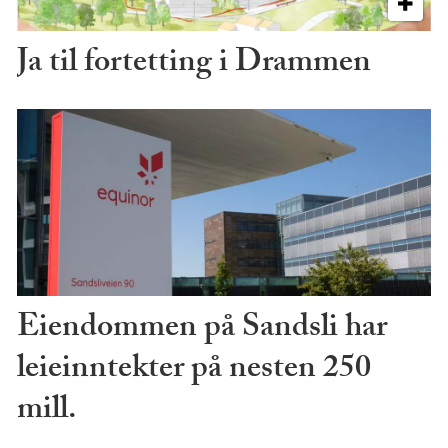
Ja til fortetting i Drammen
Eiendommen på Sandsli har
leieinntekter på nesten 250
mill.