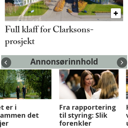
Full klaff for Clarksons-
prosjekt
Annonsørinnhold
Fenistra endrer
Det er i
eiendomsbransjen
Drammen det
med AI. Slik ser vi
skjer