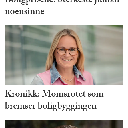
Boligprisene: Sterkeste julifall
noensinne
Kronikk: Momsrotet som
bremser boligbyggingen