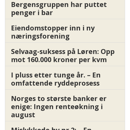
Bergensgruppen har puttet
penger i bar
Eiendomstopper inn i ny
næringsforening
Selvaag-suksess på Løren: Opp
mot 160.000 kroner per kvm
I pluss etter tunge år. – En
omfattende ryddeprosess
Norges to største banker er
enige: Ingen renteøkning i
august
Mislykkede by nr 2: – En