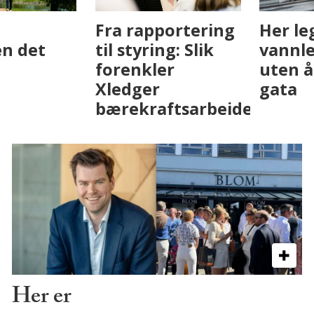
Fenistra endrer
Det er i
eiendomsbransjen
Drammen det
med AI. Slik ser vi
skjer
på fremtiden
Her er