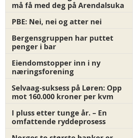
må få med deg på Arendalsuka
PBE: Nei, nei og atter nei
Bergensgruppen har puttet
penger i bar
Eiendomstopper inn i ny
næringsforening
Selvaag-suksess på Løren: Opp
mot 160.000 kroner per kvm
I pluss etter tunge år. – En
omfattende ryddeprosess
Norges to største banker er