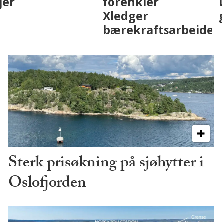
med AI. Slik ser vi
skjer
på fremtiden
Sterk prisøkning på sjøhytter i
Oslofjorden