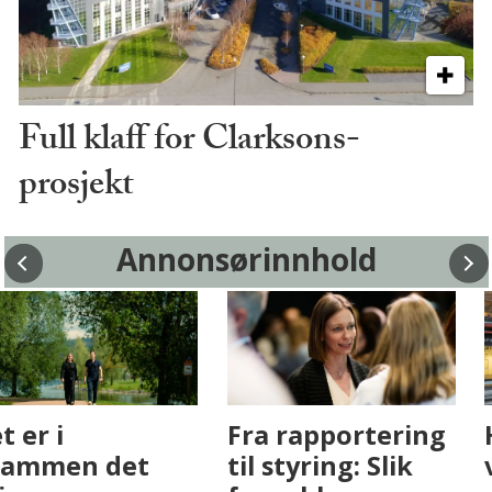
Full klaff for Clarksons-
prosjekt
Annonsørinnhold
Fenistra endrer
Det er i
eiendomsbransjen
Drammen det