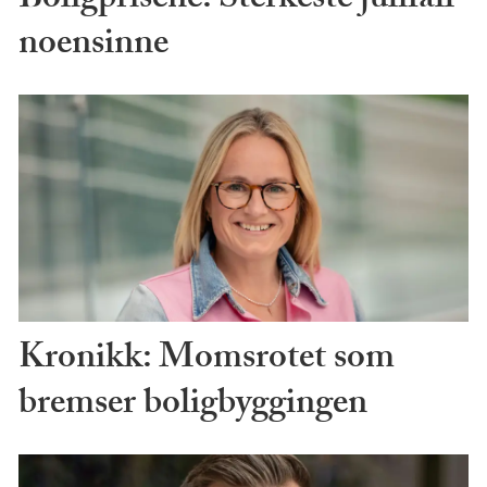
Boligprisene: Sterkeste julifall
noensinne
Kronikk: Momsrotet som
bremser boligbyggingen