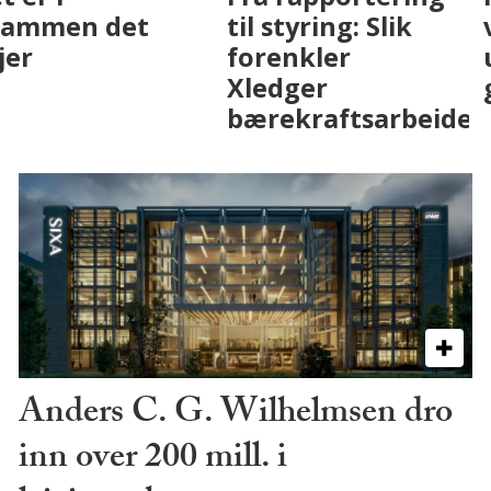
eiendomsbransjen
Drammen det
med AI. Slik ser vi
skjer
på fremtiden
Anders C. G. Wilhelmsen dro
inn over 200 mill. i