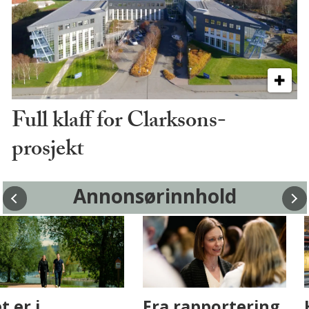
Full klaff for Clarksons-
prosjekt
Annonsørinnhold
Fenistra endrer
Det er i