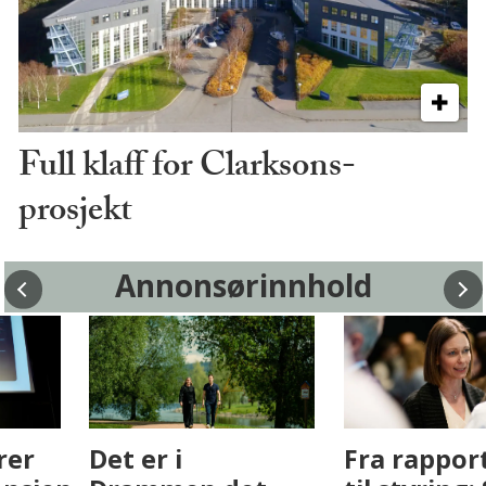
Full klaff for Clarksons-
prosjekt
Annonsørinnhold
Fenistra endrer
Det er i