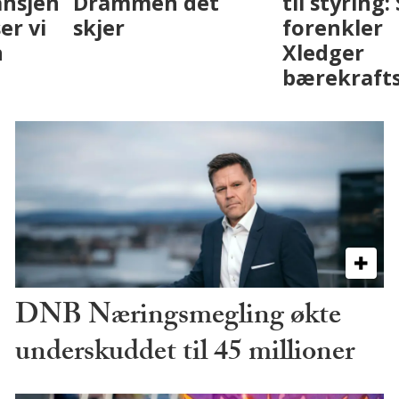
eiendomsbransjen
Drammen det
med AI. Slik ser vi
skjer
på fremtiden
DNB Næringsmegling økte
underskuddet til 45 millioner