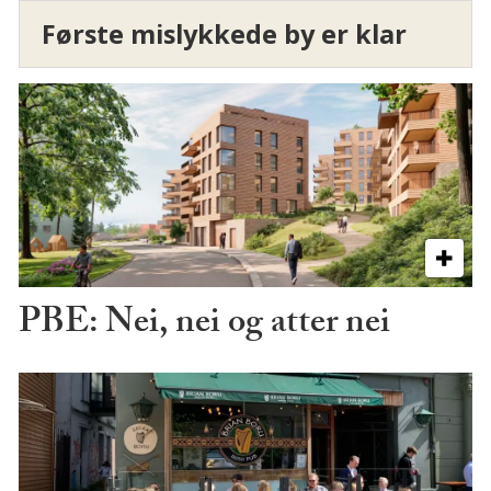
Første mislykkede by er klar
PBE: Nei, nei og atter nei