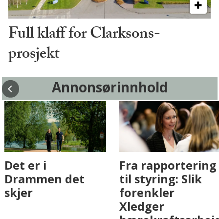
Full klaff for Clarksons-
prosjekt
Annonsørinnhold
Fenistra endrer
Det er i
eiendomsbransjen
Drammen det
med AI. Slik ser vi
skjer
på fremtiden