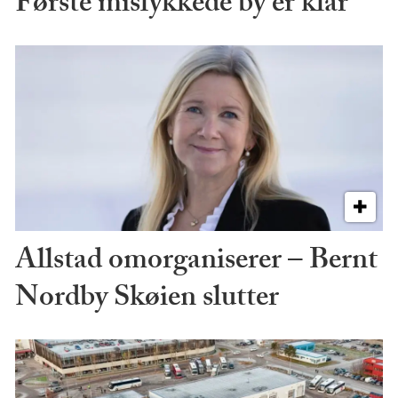
Første mislykkede by er klar
Allstad omorganiserer – Bernt
Nordby Skøien slutter