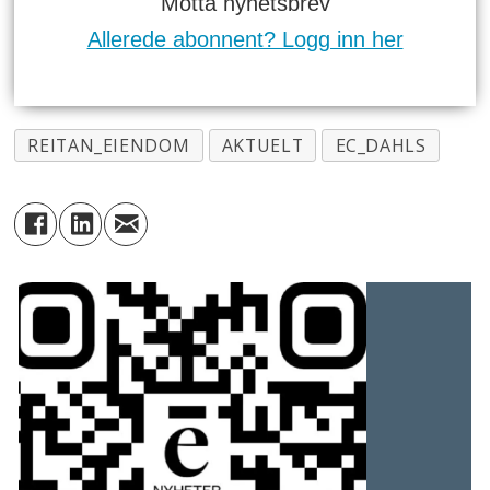
Motta nyhetsbrev
Allerede abonnent? Logg inn her
REITAN_EIENDOM
AKTUELT
EC_DAHLS