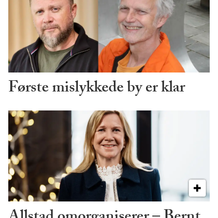
Første mislykkede by er klar
Allstad omorganiserer – Bernt