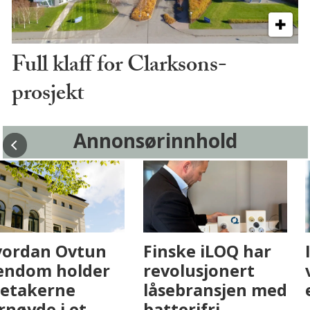
Full klaff for Clarksons-
prosjekt
Annonsørinnhold
Fenistra endrer
Hvordan Ovtun
eiendomsbransjen
Eiendom holder
med AI. Slik ser vi
leietakerne
på fremtiden
fornøyde i et