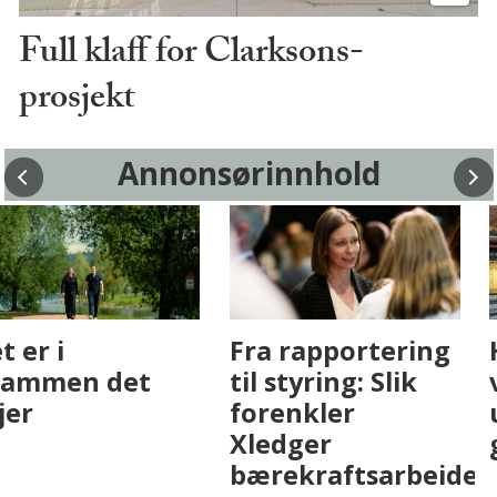
Full klaff for Clarksons-
prosjekt
Annonsørinnhold
Fenistra endrer
Det er i
eiendomsbransjen
Drammen det
med AI. Slik ser vi
skjer
på fremtiden