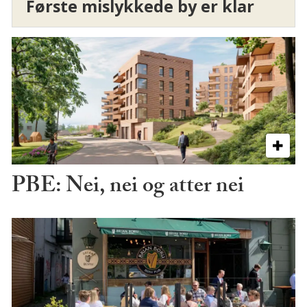
Første mislykkede by er klar
PBE: Nei, nei og atter nei