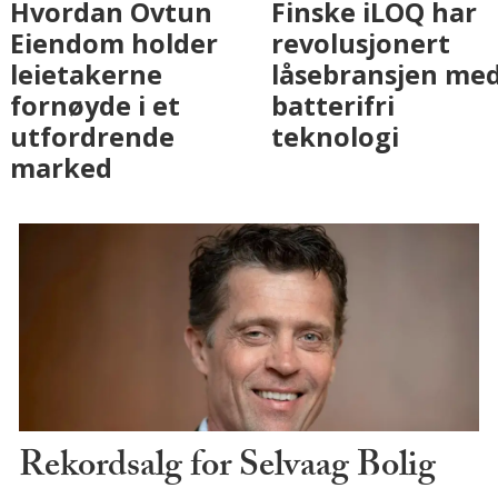
Fenistra endrer
Hvordan Ovtun
eiendomsbransjen
Eiendom holder
med AI. Slik ser vi
leietakerne
på fremtiden
fornøyde i et
utfordrende
marked
Rekordsalg for Selvaag Bolig