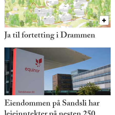
Ja til fortetting i Drammen
Eiendommen på Sandsli har
leieinntekter på nesten 250