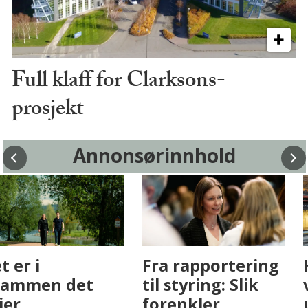
Full klaff for Clarksons-
prosjekt
Annonsørinnhold
Fenistra endrer
Det er i
eiendomsbransjen
Drammen det
med AI. Slik ser vi
skjer