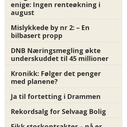
enige: Ingen renteøkning i
august
Mislykkede by nr 2: – En
bilbasert propp
DNB Næringsmegling økte
underskuddet til 45 millioner
Kronikk: Følger det penger
med planene?
Ja til fortetting i Drammen
Rekordsalg for Selvaag Bolig
Fikk storkontrakter – nå er