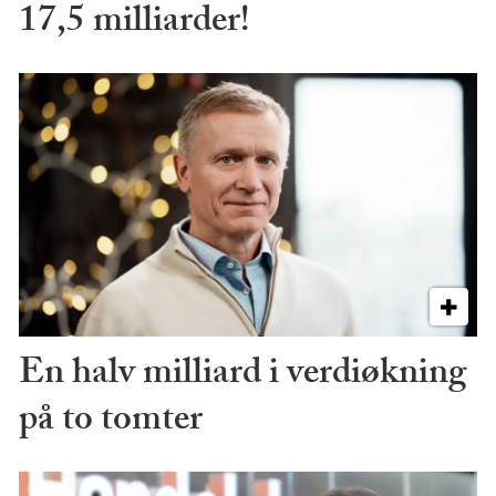
17,5 milliarder!
En halv milliard i verdiøkning
på to tomter