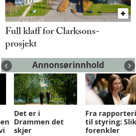
Full klaff for Clarksons-
prosjekt
Annonsørinnhold
Fenistra endrer
Det er i
eiendomsbransjen
Drammen det
med AI. Slik ser vi
skjer