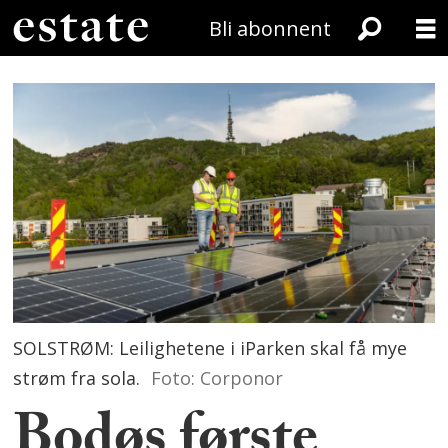
Bli abonnent
SOLSTRØM: Leilighetene i iParken skal få mye
strøm fra sola.
Foto: Corponor
Bodøs første