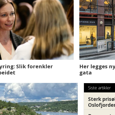
sjen med AI. Slik
Det er i Drammen de
Siste artikler
Sterk prisø
Oslofjorde