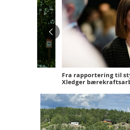
Fenistra endrer eiendomsbran
ser vi på fremtiden