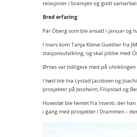
relasjoner i bransjen og godt samarbe
Bred erfaring
Pär Öberg som ble ansatt i januar og ha
I mars kom Tanja Kleive Guettler fra JM
stasjonsutvikling, og skal jobbe med Os
Ørnes var tidligere med på utviklingen 
I høst ble Ina Lystad Jacobsen og Joach
prosjekter på Jessheim, Filipstad og B
Hovestøl ble hentet fra Insenti, der ha
i gang med prosjekter i Drammen – der 