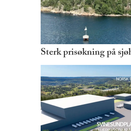
Sterk prisøkning på sjø