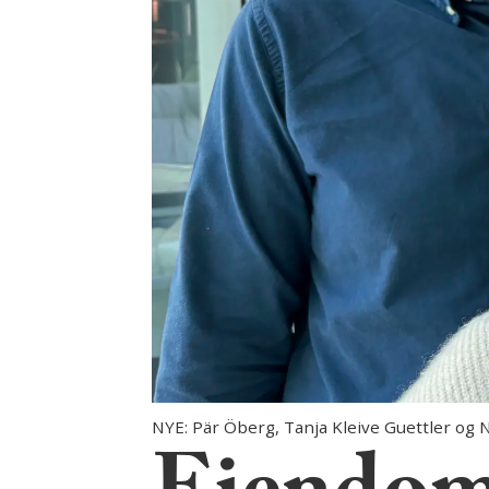
NYE: Pär Öberg, Tanja Kleive Guettler og N