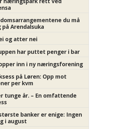
r næringspark rett ved
ensa
endomsarrangementene du må
 på Arendalsuka
ei og atter nei
ppen har puttet penger i bar
pper inn i ny næringsforening
ksess på Løren: Opp mot
oner per kvm
er tunge år. – En omfattende
ess
største banker er enige: Ingen
g i august