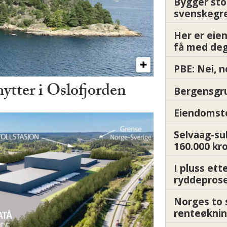
Bygger sto
svenskegr
Her er ei
få med deg
PBE: Nei, n
hytter i Oslofjorden
Bergensgru
Eiendomsto
Selvaag-su
160.000 kr
I pluss ett
ryddepros
Norges to 
renteøknin