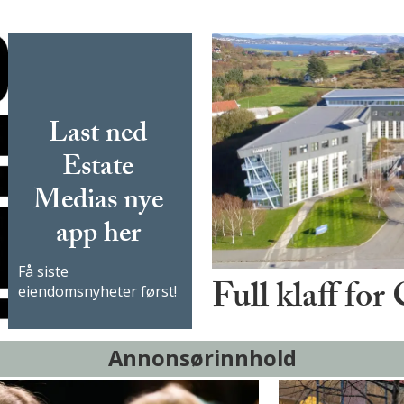
Last ned
Estate
Medias nye
app her
Få siste
Full klaff for
eiendomsnyheter først!
Annonsørinnhold