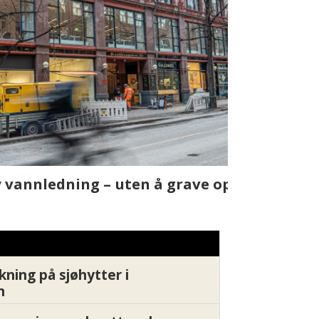
t skjer
Fra rapport
Xledger bæ
kning på sjøhytter i
n