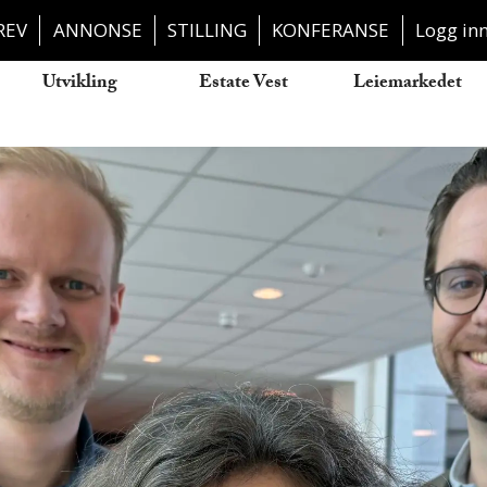
REV
ANNONSE
STILLING
KONFERANSE
Logg in
Utvikling
Estate Vest
Leiemarkedet