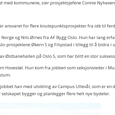
id med kommunene, sier prosjektsjefene Connie Nyhaven 
r ansvaret for flere knutepunktsprosjekter fra idé til fer
 Norge og Nils Ørnes fra AF Bygg Oslo. Hun har lang erfa
lo-prosjektene Økern S og Filipstad i tillegg til å bidra 
av Østbanehallen på Oslo S, som har blitt en stor suksess
im Hovestøl. Hun kom fra jobben som seksjonsleder i Mult
estum.
n jobbet han med utvikling av Campus Ullevål, som er en d
selskapet bygger og planlegger flere helt nye bydeler.