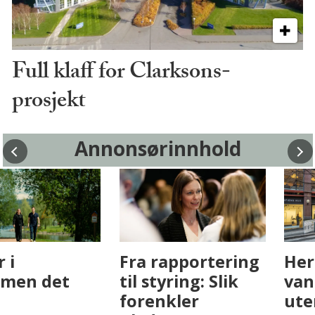
Full klaff for Clarksons-
prosjekt
Annonsørinnhold
Fenistra endrer
Det er i
eiendomsbransjen
Drammen det
med AI. Slik ser vi
skjer