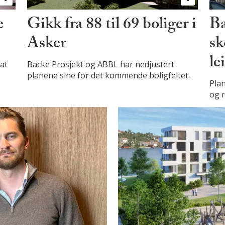
e
Gikk fra 88 til 69 boliger i
Ba
Asker
sk
le
 at
Backe Prosjekt og ABBL har nedjustert
planene sine for det kommende boligfeltet.
Plan
og r