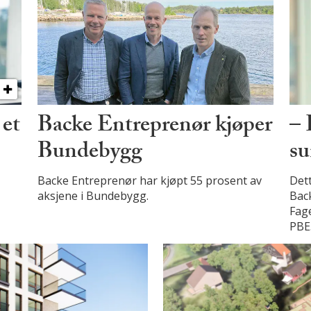
 et
Backe Entreprenør kjøper
– 
Bundebygg
su
Backe Entreprenør har kjøpt 55 prosent av
Dett
aksjene i Bundebygg.
Back
Fage
PBE