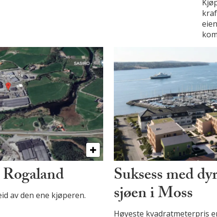
Kjøp
kra
eie
komm
i Rogaland
Suksess med dyr
sjøen i Moss
 eid av den ene kjøperen.
Høyeste kvadratmeterpris er