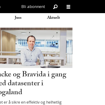
n
Bli abonnent
Juss
Aktuelt
cke og Bravida i gang
d datasenter i
galand
t er å sikre en effektiv og helhetlig