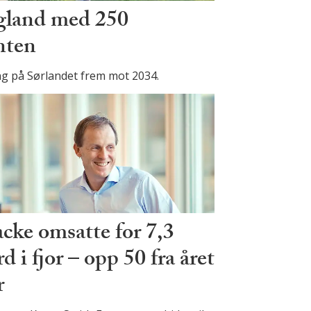
Ugland med 250
anten
ng på Sørlandet frem mot 2034.
cke omsatte for 7,3
d i fjor – opp 50 fra året
r