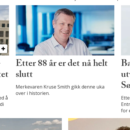
–
Etter 88 år er det nå helt
Ba
tet
slutt
ut
Sø
Merkevaren Kruse Smith gikk denne uka
over i historien.
ed å
Ette
di
Entr
for 