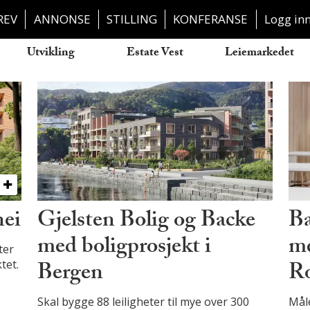
REV
ANNONSE
STILLING
KONFERANSE
Logg in
Utvikling
Estate Vest
Leiemarkedet
nei
Gjelsten Bolig og Backe
Ba
med boligprosjekt i
me
ter
Bergen
Ro
tet.
Skal bygge 88 leiligheter til mye over 300
Måle