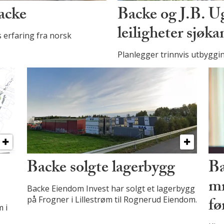
Backe
Backe og J.B. 
leiligheter sjøk
 erfaring fra norsk
Planlegger trinnvis utbyggi
Backe solgte lagerbygg
Ba
mr
Backe Eiendom Invest har solgt et lagerbygg
fø
på Frogner i Lillestrøm til Rognerud Eiendom.
 i