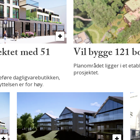
jektet med 51
Vil bygge 121 bo
Planområdet ligger i et etab
prosjektet.
reføre dagligvarebutikken,
telsen er for høy.