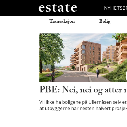
NYHETSB
Transaksjon
Bolig
Tag:
backe
PBE: Nei, nei og atter 
Vil ikke ha boligene på Ullernåsen selv et
at utbyggerne har nesten halvert prosjek