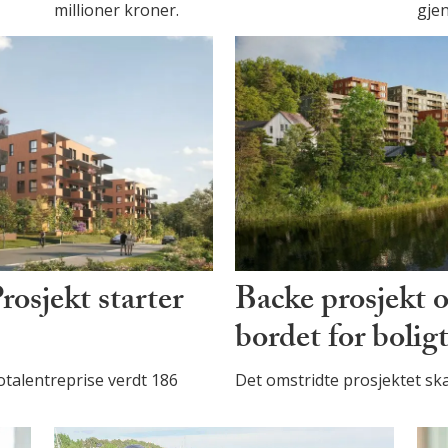
millioner kroner.
gjen
osjekt starter
Backe prosjekt 
bordet for boli
otalentreprise verdt 186
Det omstridte prosjektet ska