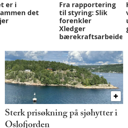
Fenistra endrer
Det er i
eiendomsbransjen
Drammen det
med AI. Slik ser vi
skjer
på fremtiden
Sterk prisøkning på sjøhytter i
Oslofjorden