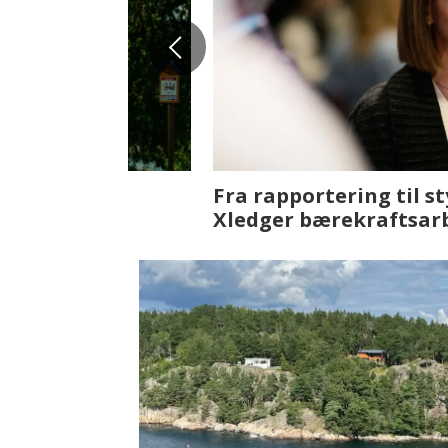
Fenistra endrer eiendomsbran
ser vi på fremtiden