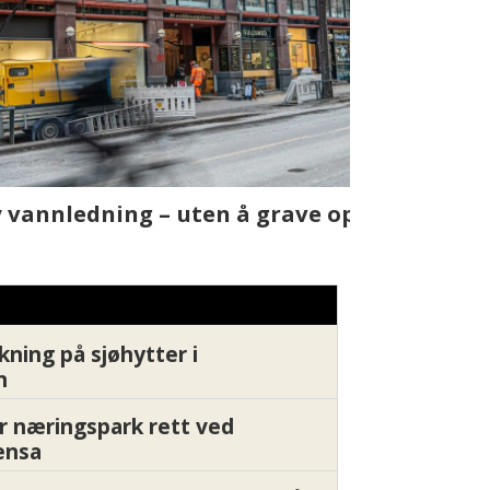
t skjer
Fra rapport
Xledger bæ
kning på sjøhytter i
n
r næringspark rett ved
ensa