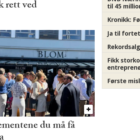
 rett ved
til 45 milli
Kronikk: F
Ja til fort
Rekordsalg
Fikk storko
entrepren
Første misl
ementene du må få
a