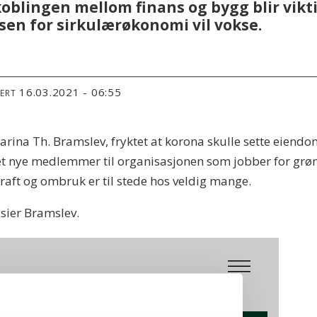
lingen mellom finans og bygg blir viktige
sen for sirkulærøkonomi vil vokse.
16.03.2021 - 06:55
TERT
harina Th. Bramslev, fryktet at korona skulle sette eien
det nye medlemmer til organisasjonen som jobber for grø
ekraft og ombruk er til stede hos veldig mange.
 sier Bramslev.