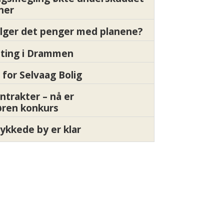
oner
ølger det penger med planene?
etting i Drammen
 for Selvaag Bolig
ntrakter – nå er
øren konkurs
ykkede by er klar