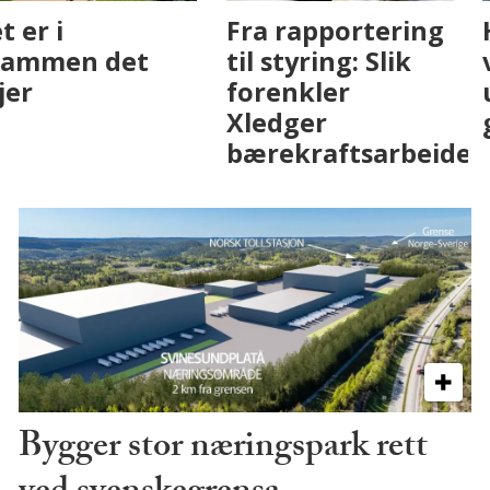
Fenistra endrer
Det er i
eiendomsbransjen
Drammen det
med AI. Slik ser vi
skjer
på fremtiden
Bygger stor næringspark rett