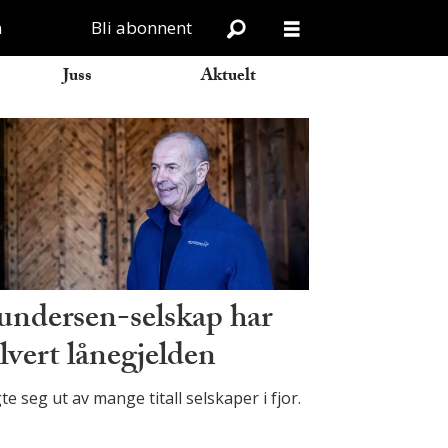
n
Bli abonnent
Juss
Aktuelt
ndersen-selskap har
lvert lånegjelden
te seg ut av mange titall selskaper i fjor.