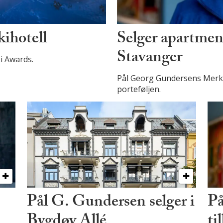
kihotell
Selger apartment
Stavanger
ki Awards.
Pål Georg Gundersens Merkan
porteføljen.
Pål G. Gundersen selger i
På
Bygdøy Allé
ti