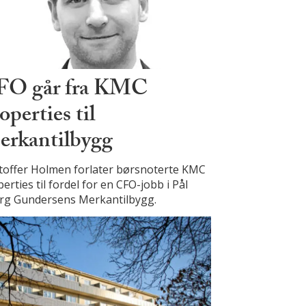
FO går fra KMC
operties til
rkantilbygg
stoffer Holmen forlater børsnoterte KMC
erties til fordel for en CFO-jobb i Pål
rg Gundersens Merkantilbygg.