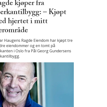
gde kjøper fra
rkantilbygg: – Kjøpt
d hjertet i mitt
ærområde
ar Haugens Ragde Eiendom har kjøpt tre
dre eiendommer og en tomt på
kanten i Oslo fra Pål Georg Gundersens
kantilbygg.