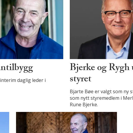
antilbygg
Bjerke og Rygh 
styret
nterim daglig leder i
Bjarte Bøe er valgt som ny 
som nytt styremedlem i Merka
Rune Bjerke.