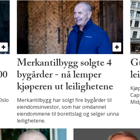
Merkantilbygg solgte 4
Gu
00
bygårder - nå lemper
le
kjøperen ut leilighetene
Kjøp
Cap
Oslo
Merkantilbygg har solgt fire bygårder til
Mid
eiendomsinvestor, som har omdannet
eiendommene til borettslag og selger unna
leilighetene.