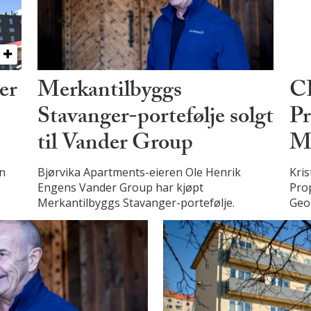
er
Merkantilbyggs
C
Stavanger-portefølje solgt
Pr
til Vander Group
Me
n
Bjørvika Apartments-eieren Ole Henrik
Kri
Engens Vander Group har kjøpt
Prop
Merkantilbyggs Stavanger-portefølje.
Geo