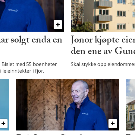
r solgt enda en
Jonor kjøpte ei
den ene av Gun
å Bislet med 55 boenheter
Skal stykke opp eiendommene
leieinntekter i fjor.