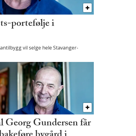
s-portefølje i
tilbygg vil selge hele Stavanger-
l Georg Gundersen får
lbakeføre bygård i