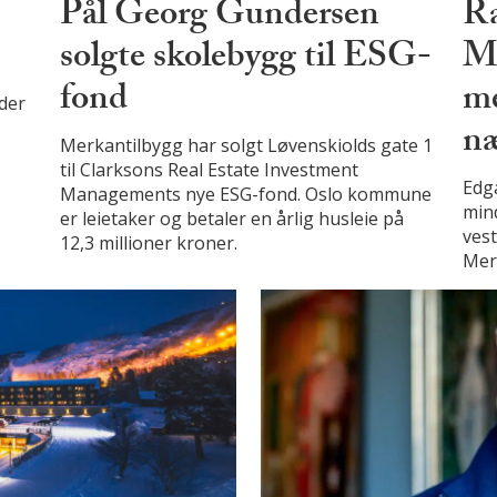
Pål Georg Gundersen
Ra
solgte skolebygg til ESG-
Me
fond
me
der
n
Merkantilbygg har solgt Løvenskiolds gate 1
til Clarksons Real Estate Investment
Edg
Managements nye ESG-fond. Oslo kommune
min
er leietaker og betaler en årlig husleie på
vest
12,3 millioner kroner.
Mer