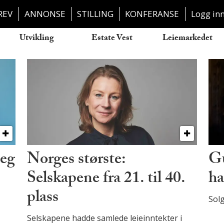
REV
ANNONSE
STILLING
KONFERANSE
Logg in
Utvikling
Estate Vest
Leiemarkedet
seg
Norges største:
Gu
Selskapene fra 21. til 40.
ha
plass
Solg
Selskapene hadde samlede leieinntekter i