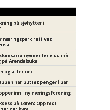
kning på sjøhytter i
n
r næringspark rett ved
ensa
endomsarrangementene du må
 på Arendalsuka
ei og atter nei
ppen har puttet penger i bar
pper inn i ny næringsforening
ksess på Løren: Opp mot
oner per kvm