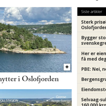
Siste artikler
Sterk prisø
Oslofjorde
Bygger sto
svenskegr
Her er ei
få med deg
PBE: Nei, n
hytter i Oslofjorden
Bergensgru
Eiendomsto
Selvaag-su
160.000 kr