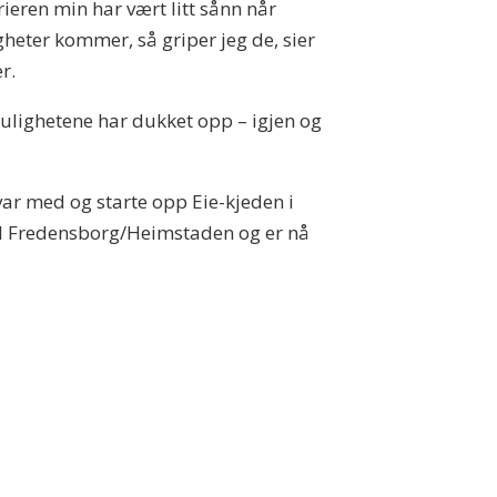
rieren min har vært litt sånn når
heter kommer, så griper jeg de, sier
r.
lighetene har dukket opp – igjen og
.
ar med og starte opp Eie-kjeden i
 til Fredensborg/Heimstaden og er nå