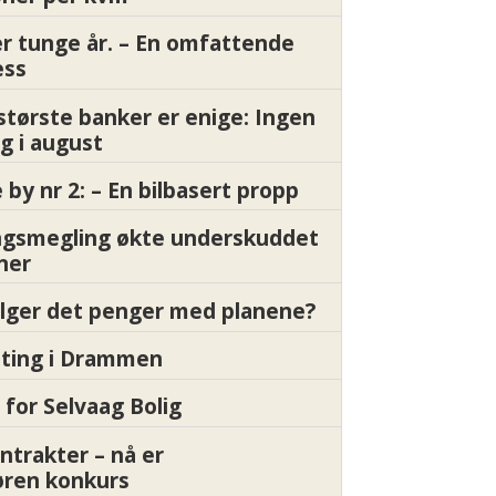
er tunge år. – En omfattende
ess
største banker er enige: Ingen
g i august
by nr 2: – En bilbasert propp
gsmegling økte underskuddet
oner
ølger det penger med planene?
etting i Drammen
 for Selvaag Bolig
ntrakter – nå er
øren konkurs