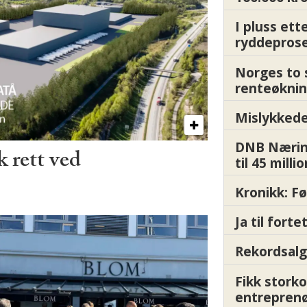
I pluss ett
ryddepros
Norges to 
renteøknin
Mislykkede 
DNB Nærin
 rett ved
til 45 milli
Kronikk: F
Ja til fort
Rekordsalg
Fikk storko
entrepren