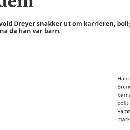
 dem
old Dreyer snakker ut om karrieren, boli
na da han var barn.
Han v
Brund
barna
polit
Vamm
mark