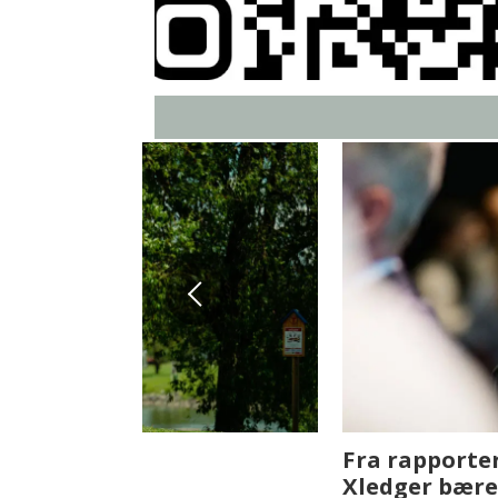
Fenistra endrer eiendomsbran
ser vi på fremtiden