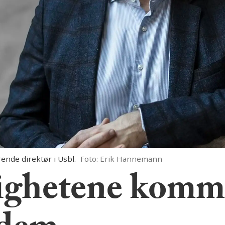
ende direktør i Usbl.
Foto: Erik Hannemann
ighetene komme