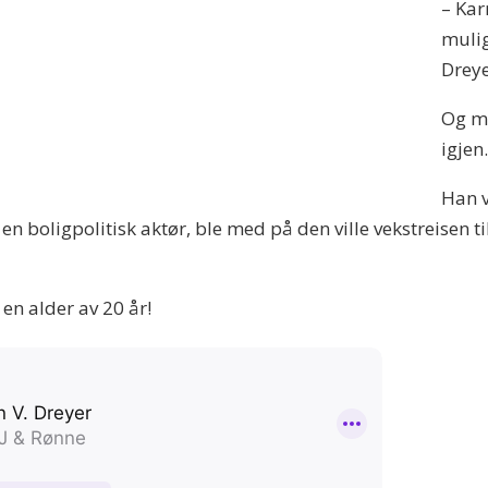
– Kar
mulig
Dreye
Og mu
igjen
Han v
en boligpolitisk aktør, ble med på den ville vekstreisen
 en alder av 20 år!