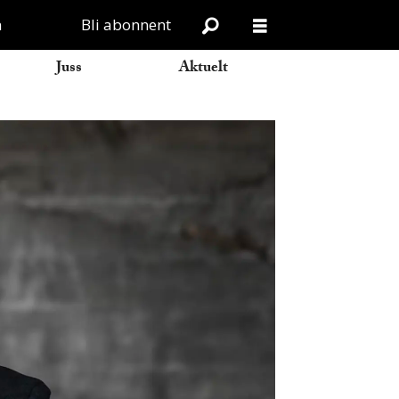
n
Bli abonnent
Juss
Aktuelt