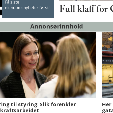
Få siste
Full klaff for
eiendomsnyheter først!
Annonsørinnhold
sjen med AI. Slik
Det er i Drammen de