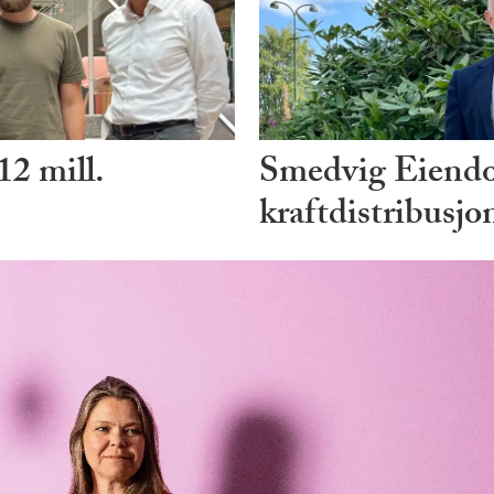
12 mill.
Smedvig Eiendo
kraftdistribusjo