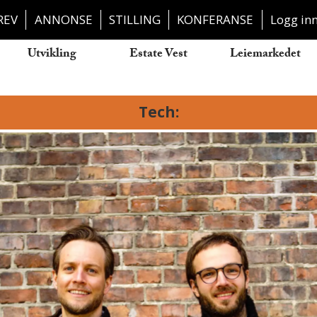
REV
ANNONSE
STILLING
KONFERANSE
Logg in
Utvikling
Estate Vest
Leiemarkedet
Tech: