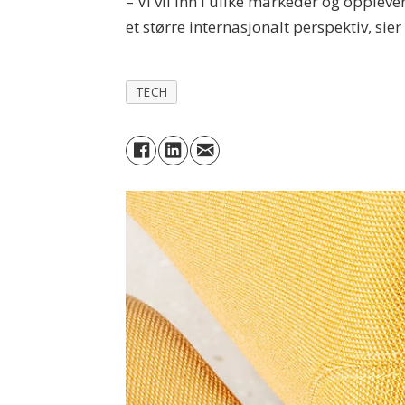
– Vi vil inn i ulike markeder og opple
et større internasjonalt perspektiv, si
TECH