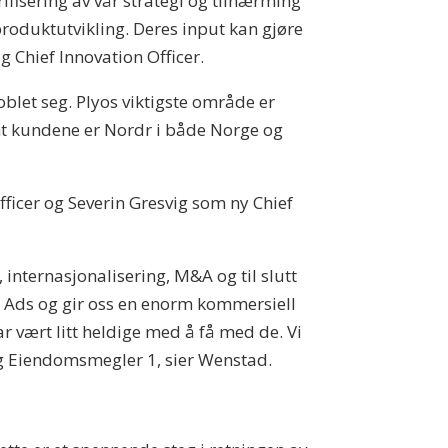
rifisering av vår strategi og tilnærming
produktutvikling. Deres input kan gjøre
 Chief Innovation Officer.
oblet seg. Plyos viktigste område er
nt kundene er Nordr i både Norge og
ficer og Severin Gresvig som ny Chief
internasjonalisering, M&A og til slutt
be Ads og gir oss en enorm kommersiell
ar vært litt heldige med å få med de. Vi
g Eiendomsmegler 1, sier Wenstad.