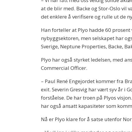
– Vi har fått med oss veldig solide aktø
at de blir med. Backe og Stor-Oslo vil 
det enklere å verifisere og rulle ut d
Han forteller at Plyo hadde 60 prosent 
nybyggsektoren, men selskapet har ogs
Sverige, Neptune Properties, Backe, B
Plyo har også styrket ledelsen, med an
Commercial Officer.
– Paul René Engejordet kommer fra Bran
exit. Severin Gresvig har vært syv år 
forståelse. De har troen på Plyos visjon
har også ansatt kapasiteter som komm
Nå er Plyo klare for å satse utenfor No