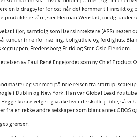
rer som har innsikt i hva vi holder på med, og det er en ve
være en bidragsyter for oss når det kommer til innsikt og 
e nye produktene våre, sier Herman Wenstad, medgründer og
vekst i fjor, samtidig som lisensinntektene (ARR) nesten d
å kunder innenfor næring, boligutleie og ferdighus. Bla
akkegruppen, Fredensborg Fritid og Stor-Oslo Eiendom.
settelsen av Paul René Engejordet som ny Chief Product Of
dmaster og var med på hele reisen fra startup, scaleup, 
i Google i Dublin og New York. Han var Global Lead Youtu
. Begge kunne velge og vrake hvor de skulle jobbe, så vi h
er fra en rekke andre selskaper som blant annet OBOS o
rges grenser.