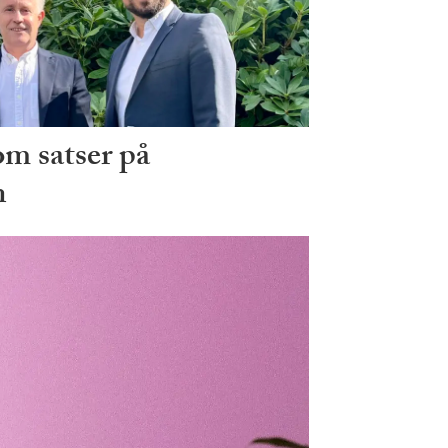
m satser på
n