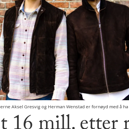
e Aksel Gresvig og Herman Wenstad er fornøyd med å ha he
 16 mill. etter 