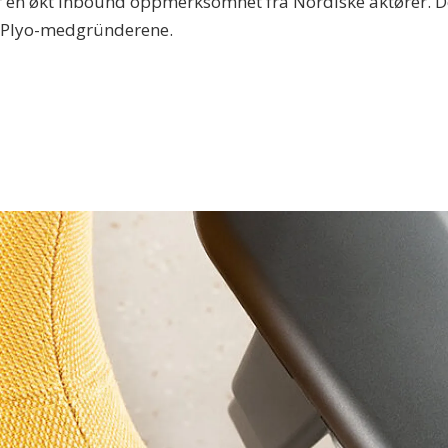
ver en økt inbound oppmerksomhet fra Nordiske aktører. De
er Plyo-medgründerene.