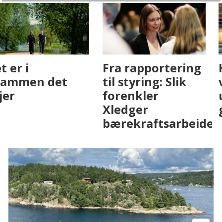
Fenistra endrer
Det er i
eiendomsbransjen
Drammen det
med AI. Slik ser vi
skjer
på fremtiden