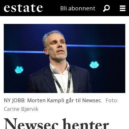
Bli abonnent
NY JOBB: Morten Kampli går til Newsec.
Foto:
Carine Bjørvik
Newsec henter