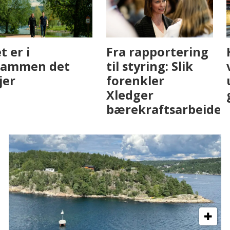
Fenistra endrer
Det er i
eiendomsbransjen
Drammen det
med AI. Slik ser vi
skjer
på fremtiden