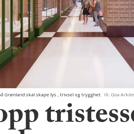
Grønland skal skape lys , trivsel og trygghet.
Ill.: Goa Arki
opp tristes