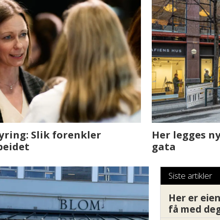
sjen med AI. Slik
Det er i Drammen de
Siste artikler
Her er ei
få med deg