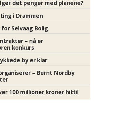
ølger det penger med planene?
etting i Drammen
 for Selvaag Bolig
ntrakter – nå er
øren konkurs
ykkede by er klar
organiserer – Bernt Nordby
ter
ver 100 millioner kroner hittil