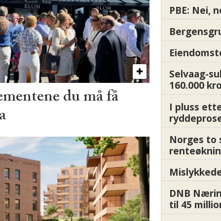
PBE: Nei, n
Bergensgru
Eiendomsto
Selvaag-su
160.000 kr
ementene du må få
I pluss ett
a
ryddepros
Norges to 
renteøknin
Mislykkede 
DNB Nærin
til 45 milli