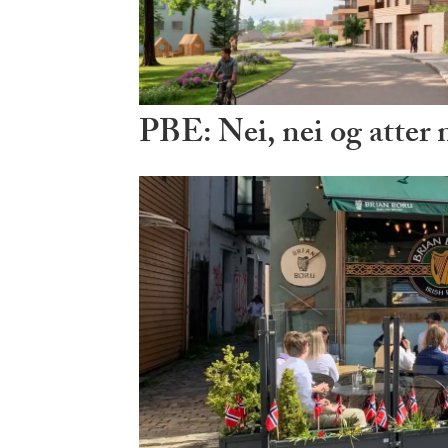
PBE: Nei, nei og atter 