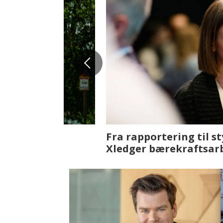
Fenistra endrer eiendomsbran
ser vi på fremtiden