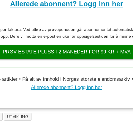
Allerede abonnent? Logg inn her
s per faktura. Ved utløp av prøveperioden går abonnementet automatis
s opp. Dere vil motta en e-post en uke før oppsigelsestiden for å minne 
PRØV ESTATE PLUSS I 2 MÅNEDER FOR 99 KR + MVA
le artikler • Få alt av innhold i Norges største eiendomsarkiv
Allerede abonnent? Logg inn her
UTVIKLING