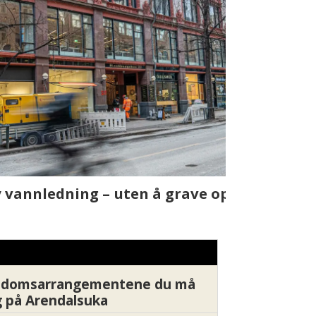
t skjer
Fra rapport
Xledger bæ
endomsarrangementene du må
 på Arendalsuka