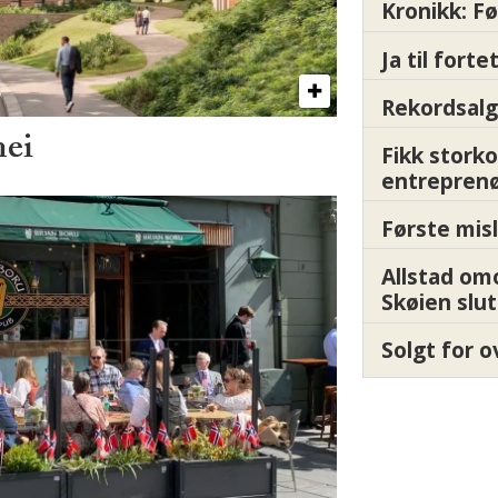
Kronikk: F
Ja til fort
Rekordsalg
nei
Fikk storko
entrepren
Første misl
Allstad om
Skøien slut
Solgt for o