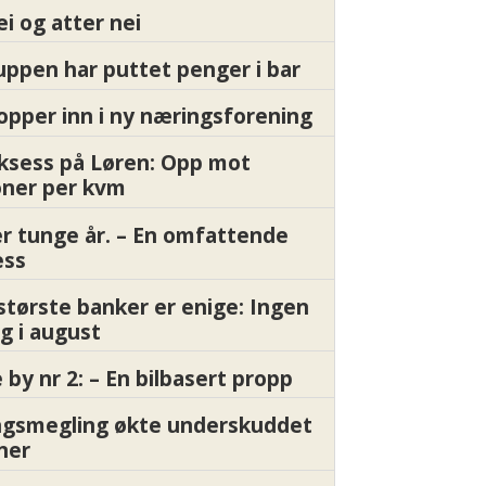
ei og atter nei
ppen har puttet penger i bar
pper inn i ny næringsforening
ksess på Løren: Opp mot
oner per kvm
er tunge år. – En omfattende
ess
største banker er enige: Ingen
g i august
by nr 2: – En bilbasert propp
gsmegling økte underskuddet
oner