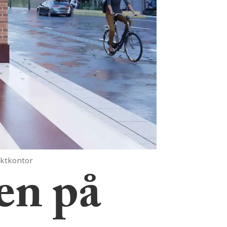
tektkontor
sen på