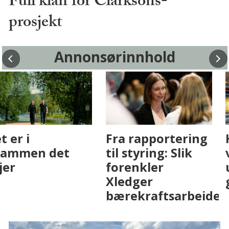
Full klaff for Clarksons-
prosjekt
Annonsørinnhold
Fenistra endrer
Det er i
eiendomsbransjen
Drammen det
med AI. Slik ser vi
skjer
på fremtiden