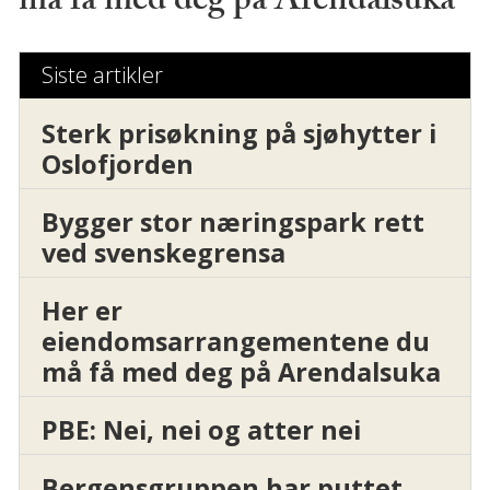
må få med deg på Arendalsuka
Siste artikler
Sterk prisøkning på sjøhytter i
Oslofjorden
Bygger stor næringspark rett
ved svenskegrensa
Her er
eiendomsarrangementene du
må få med deg på Arendalsuka
PBE: Nei, nei og atter nei
Bergensgruppen har puttet