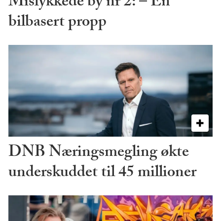
Mislykkede by nr 2: – En
bilbasert propp
DNB Næringsmegling økte
underskuddet til 45 millioner