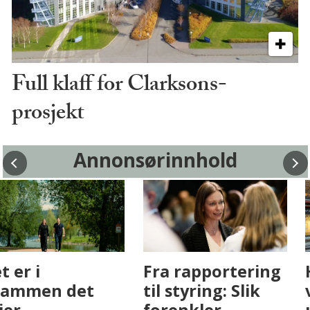
Full klaff for Clarksons-
prosjekt
Annonsørinnhold
Fenistra endrer
Det er i
eiendomsbransjen
Drammen det
med AI. Slik ser vi
skjer