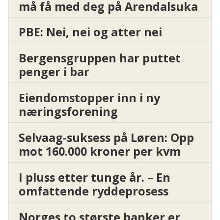
må få med deg på Arendalsuka
PBE: Nei, nei og atter nei
Bergensgruppen har puttet
penger i bar
Eiendomstopper inn i ny
næringsforening
Selvaag-suksess på Løren: Opp
mot 160.000 kroner per kvm
I pluss etter tunge år. – En
omfattende ryddeprosess
Norges to største banker er