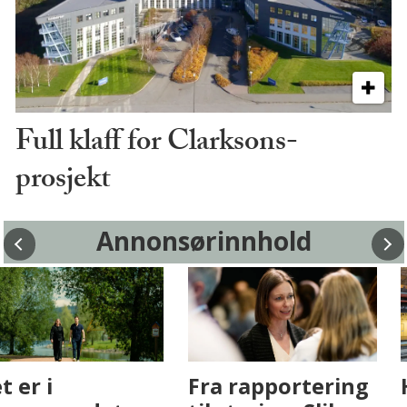
Full klaff for Clarksons-
prosjekt
Annonsørinnhold
Fenistra endrer
Det er i