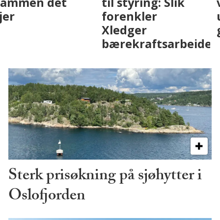
eiendomsbransjen
Drammen det
med AI. Slik ser vi
skjer
på fremtiden
Sterk prisøkning på sjøhytter i
Oslofjorden