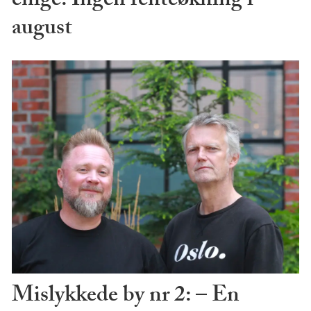
enige: Ingen renteøkning i
august
Mislykkede by nr 2: – En