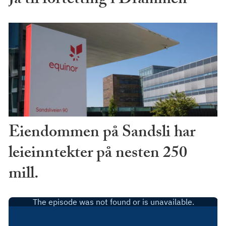
Ja til fortetting i Drammen
Eiendommen på Sandsli har
leieinntekter på nesten 250
mill.