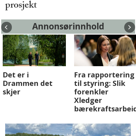
prosjekt
Annonsørinnhold
Fenistra endrer
Det er i
eiendomsbransjen
Drammen det
med AI. Slik ser vi
skjer
på fremtiden