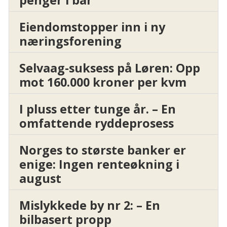
penger i bar
Eiendomstopper inn i ny
næringsforening
Selvaag-suksess på Løren: Opp
mot 160.000 kroner per kvm
I pluss etter tunge år. – En
omfattende ryddeprosess
Norges to største banker er
enige: Ingen renteøkning i
august
Mislykkede by nr 2: – En
bilbasert propp