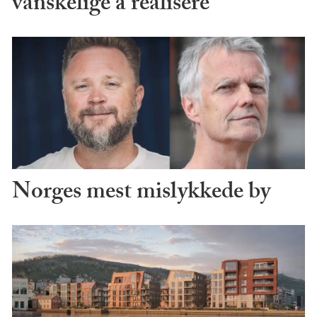
vanskelige å realisere
Norges mest mislykkede by