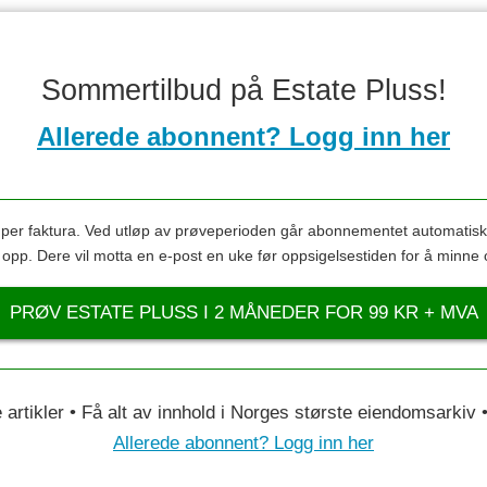
Sommertilbud på Estate Pluss!
Allerede abonnent? Logg inn her
s per faktura. Ved utløp av prøveperioden går abonnementet automatis
s opp. Dere vil motta en e-post en uke før oppsigelsestiden for å minne 
PRØV ESTATE PLUSS I 2 MÅNEDER FOR 99 KR + MVA
le artikler • Få alt av innhold i Norges største eiendomsarkiv
Allerede abonnent? Logg inn her