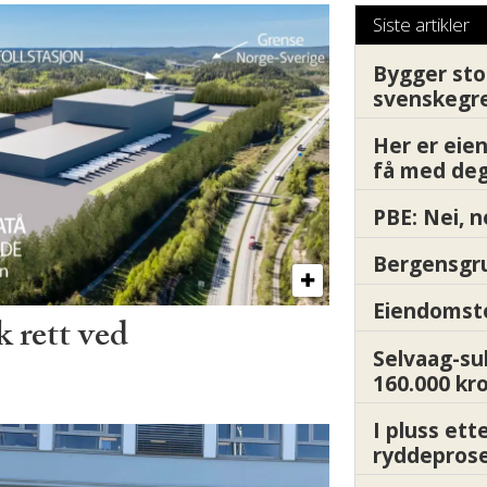
Siste artikler
Bygger sto
svenskegr
Her er ei
få med deg
PBE: Nei, n
Bergensgru
Eiendomsto
 rett ved
Selvaag-su
160.000 kr
I pluss ett
ryddepros