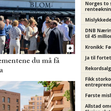
Norges to 
renteøknin
Mislykkede 
DNB Nærin
til 45 milli
Kronikk: F
Ja til fort
ementene du må få
a
Rekordsalg
Fikk storko
entrepren
Første misl
Allstad om