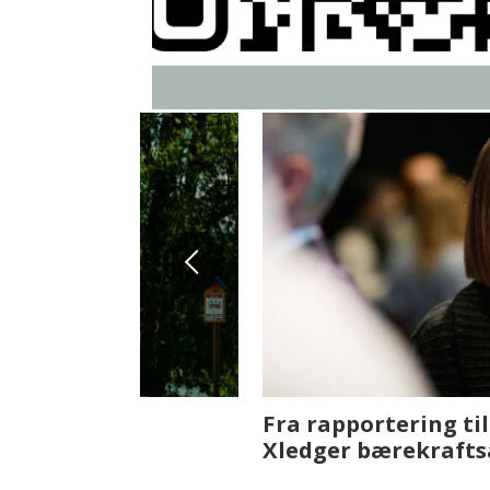
Fenistra endrer eiendomsbran
ser vi på fremtiden