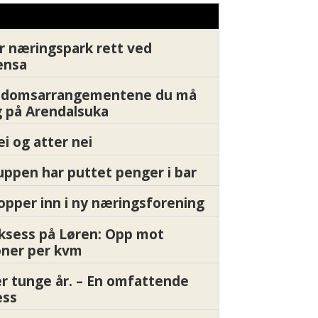
r næringspark rett ved
ensa
endomsarrangementene du må
 på Arendalsuka
ei og atter nei
ppen har puttet penger i bar
pper inn i ny næringsforening
ksess på Løren: Opp mot
oner per kvm
er tunge år. – En omfattende
ess