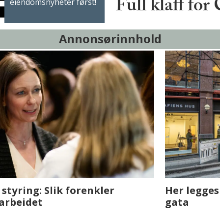
Full klaff for
eiendomsnyheter først!
Annonsørinnhold
sjen med AI. Slik
Det er i Drammen de