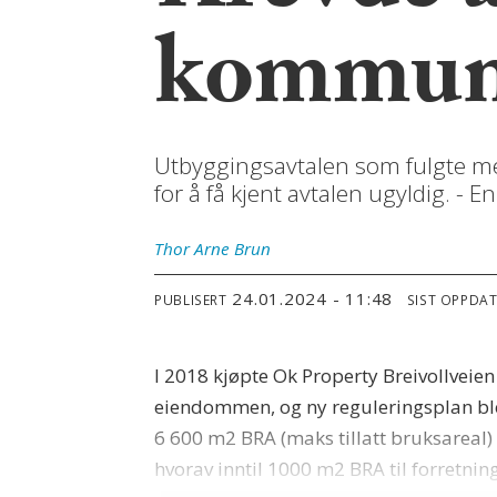
kommune
Utbyggingsavtalen som fulgte med
for å få kjent avtalen ugyldig. - En
Thor Arne
Brun
24.01.2024 - 11:48
PUBLISERT
SIST OPPDA
I 2018 kjøpte Ok Property Breivollveie
eiendommen, og ny reguleringsplan ble 
6 600 m2 BRA (maks tillatt bruksareal
hvorav inntil 1000 m2 BRA til forretnin