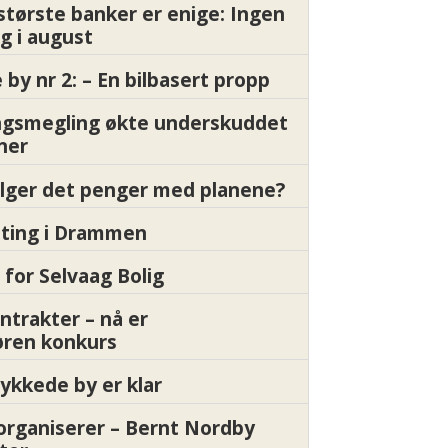
største banker er enige: Ingen
g i august
by nr 2: – En bilbasert propp
gsmegling økte underskuddet
oner
ølger det penger med planene?
etting i Drammen
 for Selvaag Bolig
ntrakter – nå er
øren konkurs
ykkede by er klar
organiserer – Bernt Nordby