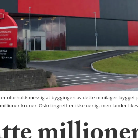
r uforholdsmessig at byggingen av dette minilager-bygget p
te millioner kroner. Oslo tingrett er ikke uenig, men lander li
tte millione