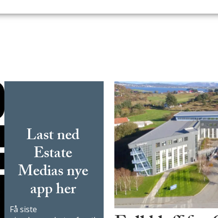
Last ned
Estate
Medias nye
app her
Få siste