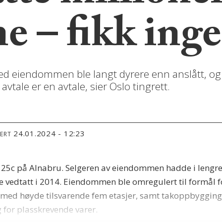
 – fikk inge
 eiendommen ble langt dyrere enn anslått, og O
 avtale er en avtale, sier Oslo tingrett.
24.01.2024 - 12:23
TERT
n 25c på Alnabru. Selgeren av eiendommen hadde i lengre
vedtatt i 2014. Eiendommen ble omregulert til formål fo
) med høyde tilsvarende fem etasjer, samt takoppbygging 
g for plasskrevende varer.