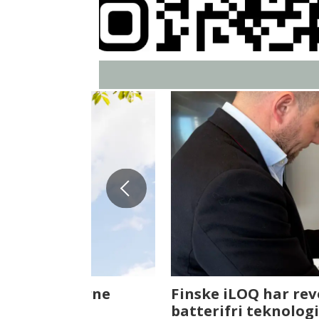
Fenistra endrer eiendomsbran
ser vi på fremtiden