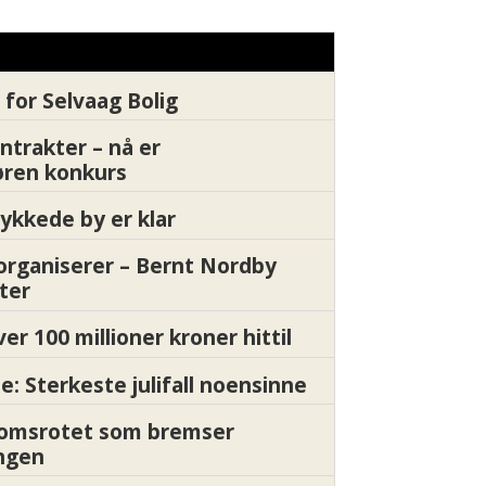
 for Selvaag Bolig
ntrakter – nå er
øren konkurs
ykkede by er klar
organiserer – Bernt Nordby
ter
ver 100 millioner kroner hittil
e: Sterkeste julifall noensinne
Momsrotet som bremser
ngen