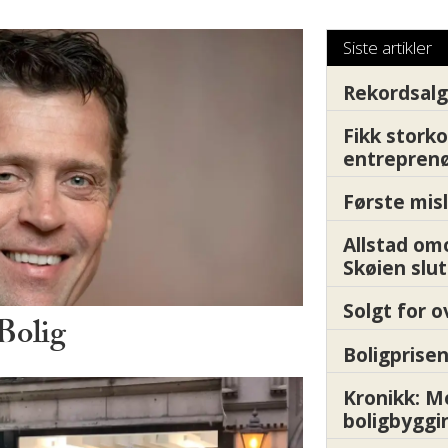
Siste artikler
Rekordsalg
Fikk storko
entrepren
Første misl
Allstad om
Skøien slut
Solgt for o
Bolig
Boligprisen
Kronikk: 
boligbyggi