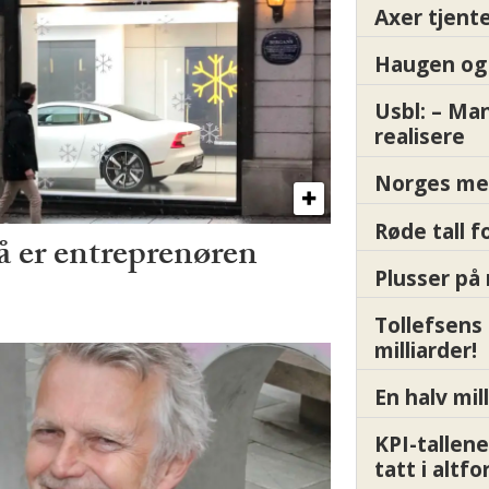
Axer tjente
Haugen og 
Usbl: – Ma
realisere
Norges me
Røde tall 
å er entreprenøren
Plusser på 
Tollefsens
milliarder!
En halv mil
KPI-tallene
tatt i altf