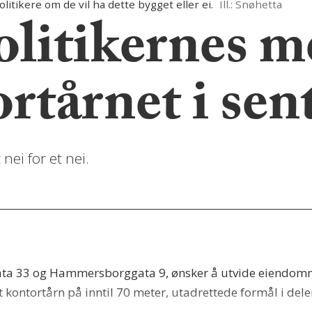
itikere om de vil ha dette bygget eller ei.
Ill.: Snøhetta
olitikernes 
rtårnet i se
nei for et nei.
gata 33 og Hammersborggata 9, ønsker å utvide eiendom
t kontortårn på inntil 70 meter, utadrettede formål i dele