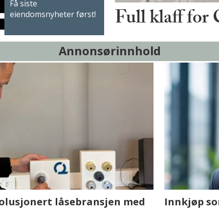
Få siste
Full klaff for
eiendomsnyheter først!
Annonsørinnhold
sjen med AI. Slik
Hvordan Ovtun Eien
fornøyde i et utfor