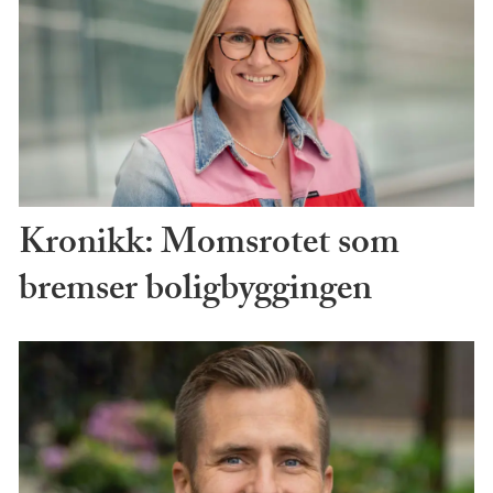
Kronikk: Momsrotet som
bremser boligbyggingen