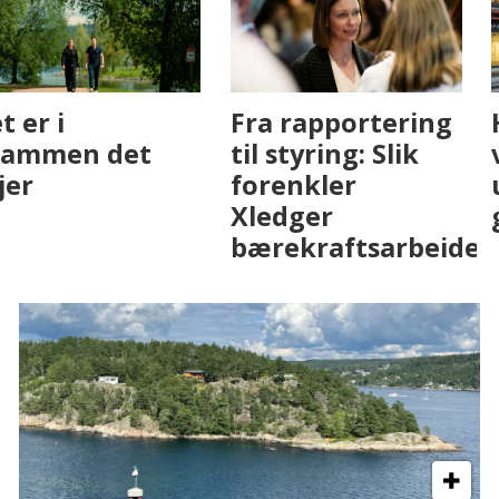
Fenistra endrer
Det er i
eiendomsbransjen
Drammen det
med AI. Slik ser vi
skjer
på fremtiden