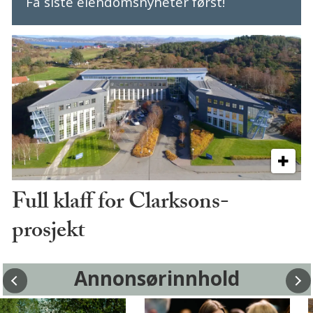
Få siste eiendomsnyheter først!
Full klaff for Clarksons-
prosjekt
Annonsørinnhold