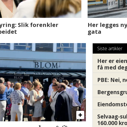
sjen med AI. Slik
Det er i Drammen de
Siste artikler
Her er ei
få med deg
PBE: Nei, n
Bergensgru
Eiendomsto
Selvaag-su
160.000 kr