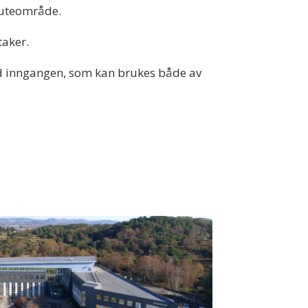
t uteområde.
taker.
ved inngangen, som kan brukes både av