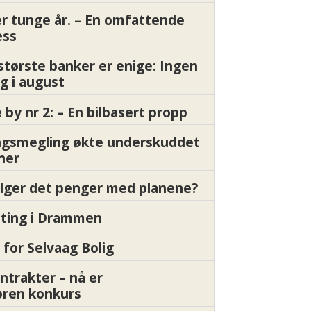
er tunge år. – En omfattende
ess
største banker er enige: Ingen
g i august
by nr 2: – En bilbasert propp
gsmegling økte underskuddet
oner
ølger det penger med planene?
etting i Drammen
 for Selvaag Bolig
ntrakter – nå er
øren konkurs