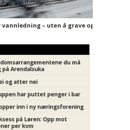
t skjer
Fra rapport
Xledger bæ
endomsarrangementene du må
 på Arendalsuka
ei og atter nei
ppen har puttet penger i bar
pper inn i ny næringsforening
ksess på Løren: Opp mot
oner per kvm