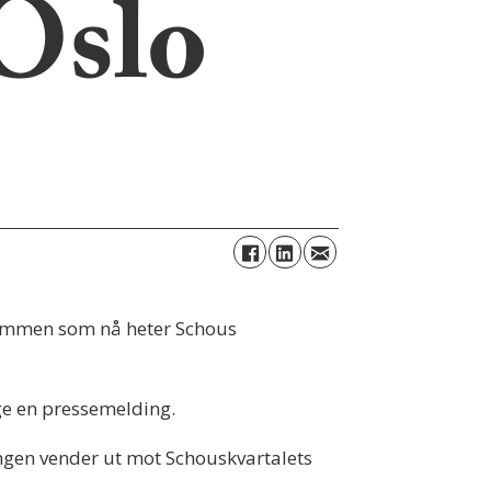
 Oslo
dommen som nå heter Schous
lge en pressemelding.
angen vender ut mot Schouskvartalets