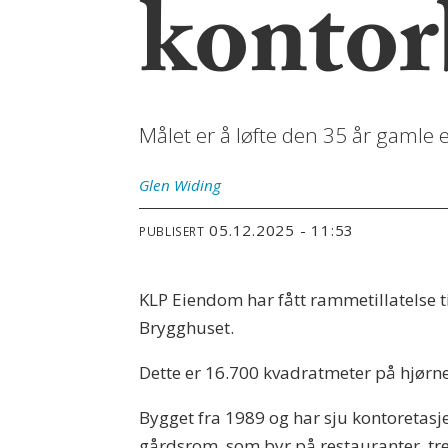
kontor
Målet er å løfte den 35 år gaml
Glen
Widing
05.12.2025 - 11:53
PUBLISERT
KLP Eiendom har fått rammetillatelse
Brygghuset.
Dette er 16.700 kvadratmeter på hjørnet
Bygget fra 1989 og har sju kontoretasj
gårdsrom, som byr på restauranter, tr