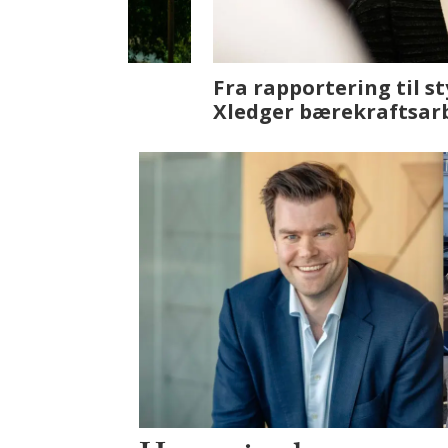
Fenistra endrer eiendomsbran
ser vi på fremtiden