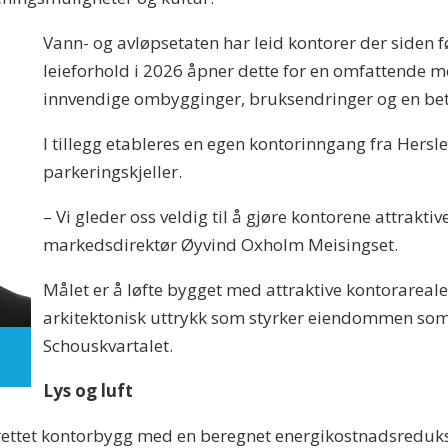
Vann- og avløpsetaten har leid kontorer der siden fø
leieforhold i 2026 åpner dette for en omfattende m
innvendige ombygginger, bruksendringer og en bety
I tillegg etableres en egen kontorinngang fra Hersl
parkeringskjeller.
– Vi gleder oss veldig til å gjøre kontorene attraktive
markedsdirektør Øyvind Oxholm Meisingset.
Målet er å løfte bygget med attraktive kontorareale
arkitektonisk uttrykk som styrker eiendommen som e
Schouskvartalet.
Lys og luft
idsrettet kontorbygg med en beregnet energikostnadsred