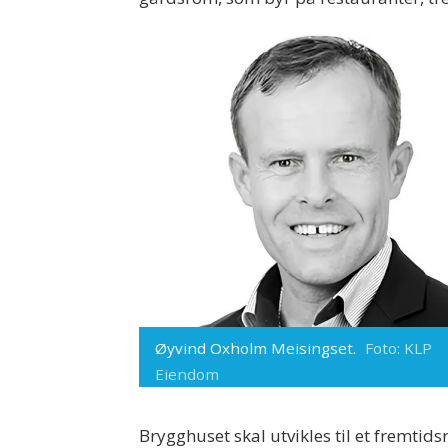
Øyvind Oxholm Meisingset.
Foto: KLP
Eiendom
Brygghuset skal utvikles til et fremt