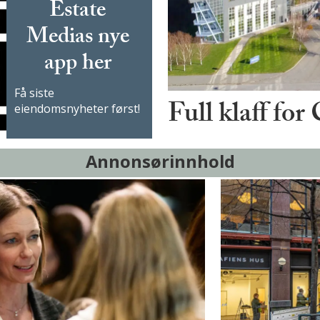
Estate
Medias nye
app her
Få siste
Full klaff for
eiendomsnyheter først!
Annonsørinnhold