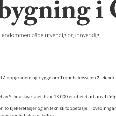
bygning i
e eiendommen både utvendig og innvendig.
 til å oppgradere og bygge om Trondheimsveien 2, eien
 av Schouskvartalet, hvor 13.000 er utleiebart areal ifø
er, to kjelleretasjer og en teknisk toppetasje. Hovedinng
eningsmuligheter og kultur.