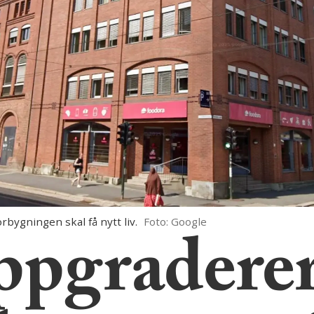
ygningen skal få nytt liv.
Foto: Google
pgradere