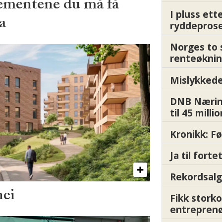
ementene du må få
I pluss ett
a
ryddepros
Norges to 
renteøknin
Mislykkede 
DNB Nærin
til 45 milli
Kronikk: F
Ja til fort
Rekordsalg
nei
Fikk storko
entrepren