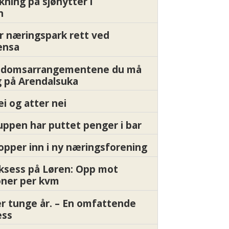
kning på sjøhytter i
n
r næringspark rett ved
ensa
endomsarrangementene du må
 på Arendalsuka
ei og atter nei
ppen har puttet penger i bar
pper inn i ny næringsforening
ksess på Løren: Opp mot
oner per kvm
er tunge år. – En omfattende
ess