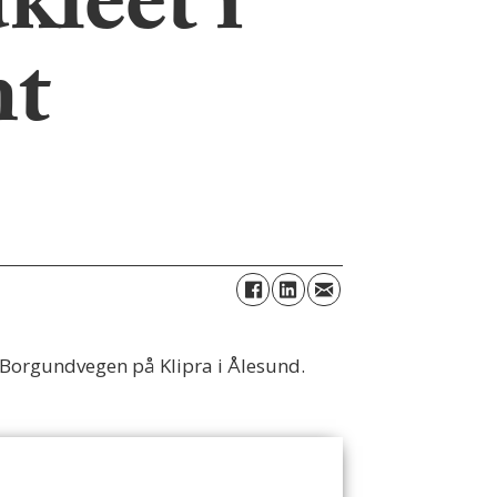
kleet i
mt
 Borgundvegen på Klipra i Ålesund.