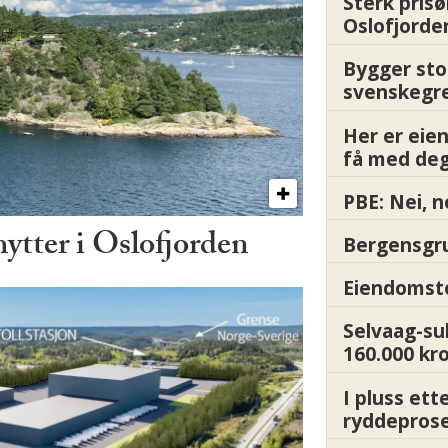
Sterk prisø
Oslofjorde
Bygger sto
svenskegr
Her er ei
få med deg
PBE: Nei, n
hytter i Oslofjorden
Bergensgru
Eiendomsto
Selvaag-su
160.000 kr
I pluss ett
ryddepros