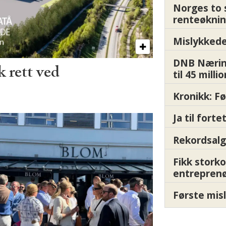
Norges to 
renteøknin
Mislykkede 
DNB Nærin
 rett ved
til 45 milli
Kronikk: F
Ja til fort
Rekordsalg
Fikk storko
entrepren
Første misl