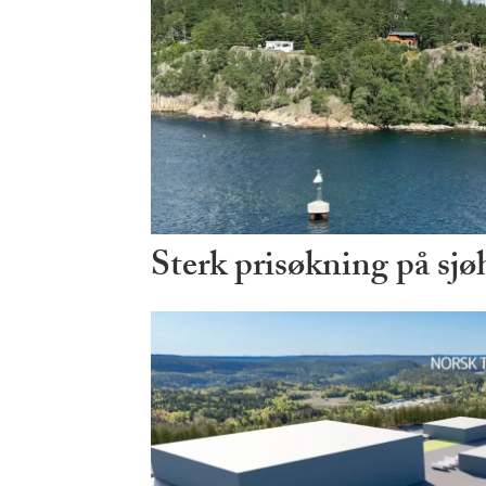
Sterk prisøkning på sjø