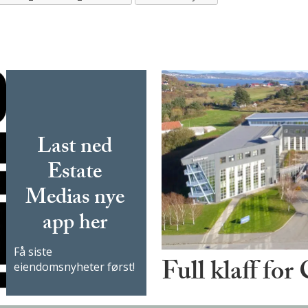
Last ned
Estate
Medias nye
app her
Få siste
Full klaff for
eiendomsnyheter først!