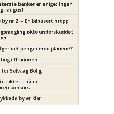
største banker er enige: Ingen
g i august
by nr 2: – En bilbasert propp
gsmegling økte underskuddet
oner
ølger det penger med planene?
etting i Drammen
 for Selvaag Bolig
ntrakter – nå er
øren konkurs
ykkede by er klar