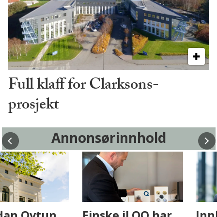
Full klaff for Clarksons-
prosjekt
Annonsørinnhold
Fenistra endrer
Hvordan Ovtun