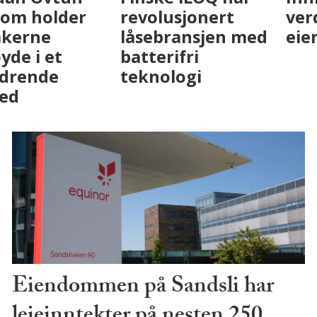
eiendomsbransjen
Eiendom holder
med AI. Slik ser vi
leietakerne
på fremtiden
fornøyde i et
utfordrende
marked
Eiendommen på Sandsli har
leieinntekter på nesten 250