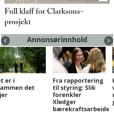
Full klaff for Clarksons-
prosjekt
Annonsørinnhold
Fenistra endrer
Det er i
eiendomsbransjen
Drammen det
med AI. Slik ser vi
skjer
på fremtiden