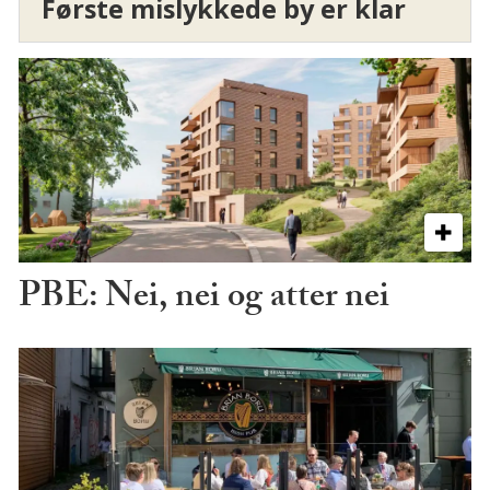
Første mislykkede by er klar
PBE: Nei, nei og atter nei