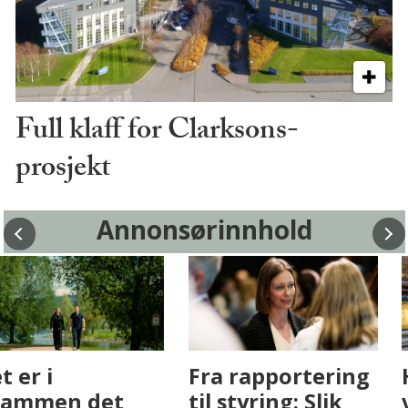
Full klaff for Clarksons-
prosjekt
Annonsørinnhold
Fenistra endrer
Det er i
eiendomsbransjen
Drammen det