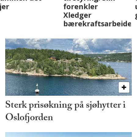
med AI. Slik ser vi
skjer
på fremtiden
Sterk prisøkning på sjøhytter i
Oslofjorden