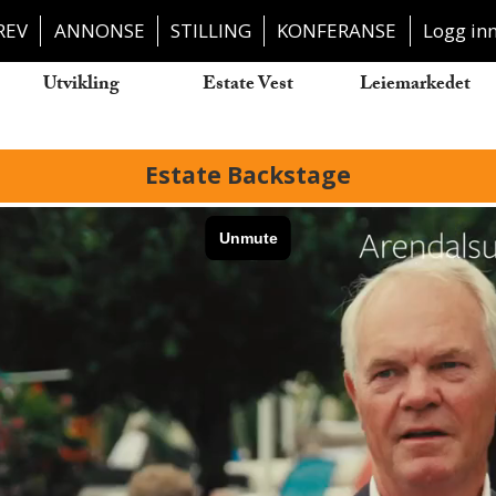
REV
ANNONSE
STILLING
KONFERANSE
Logg in
Utvikling
Estate Vest
Leiemarkedet
Estate Backstage