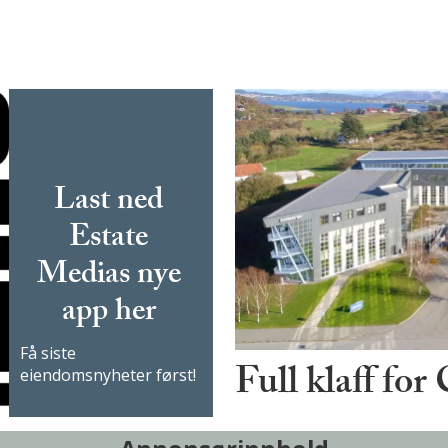
Last ned
Estate
Medias nye
app her
Få siste
Full klaff for
eiendomsnyheter først!