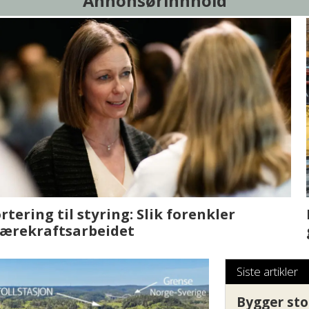
Annonsørinnhold
sjen med AI. Slik
Det er i Drammen de
Siste artikler
Bygger sto