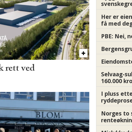
svenskegr
Her er ei
få med deg
PBE: Nei, n
Bergensgru
Eiendomsto
 rett ved
Selvaag-su
160.000 kr
I pluss ett
ryddepros
Norges to 
renteøknin