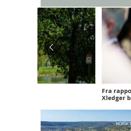
Fenistra endrer eiendomsbran
ser vi på fremtiden