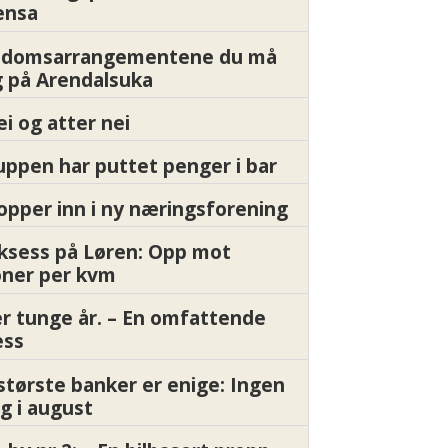
ensa
endomsarrangementene du må
 på Arendalsuka
ei og atter nei
ppen har puttet penger i bar
pper inn i ny næringsforening
ksess på Løren: Opp mot
oner per kvm
er tunge år. – En omfattende
ess
største banker er enige: Ingen
g i august