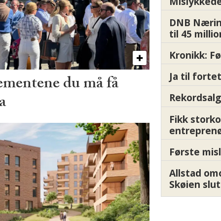
Mislykkede 
DNB Nærin
til 45 milli
Kronikk: F
Ja til fort
ementene du må få
a
Rekordsalg
Fikk storko
entrepren
Første misl
Allstad om
Skøien slut