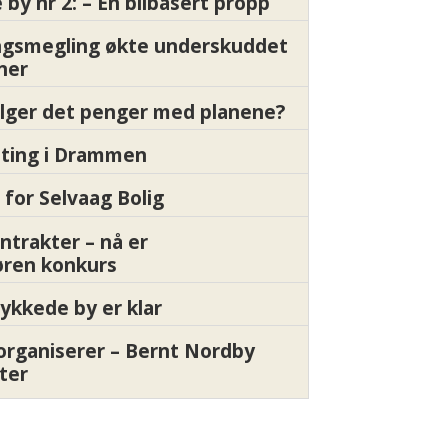
by nr 2: – En bilbasert propp
gsmegling økte underskuddet
oner
ølger det penger med planene?
etting i Drammen
 for Selvaag Bolig
ntrakter – nå er
øren konkurs
ykkede by er klar
organiserer – Bernt Nordby
ter