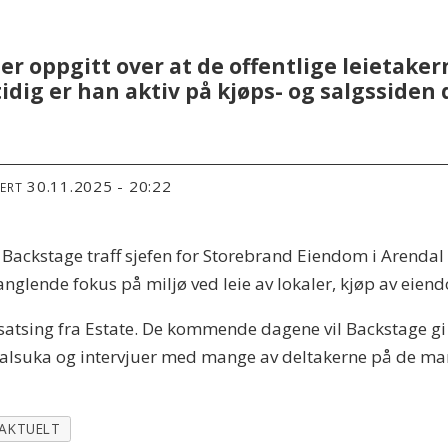
r oppgitt over at de offentlige leietaker
mtidig er han aktiv på kjøps- og salgsside
30.11.2025 - 20:22
TERT
 Backstage traff sjefen for Storebrand Eiendom i Arendal
anglende fokus på miljø ved leie av lokaler, kjøp av eien
 satsing fra Estate. De kommende dagene vil Backstage g
dalsuka og intervjuer med mange av deltakerne på de m
AKTUELT