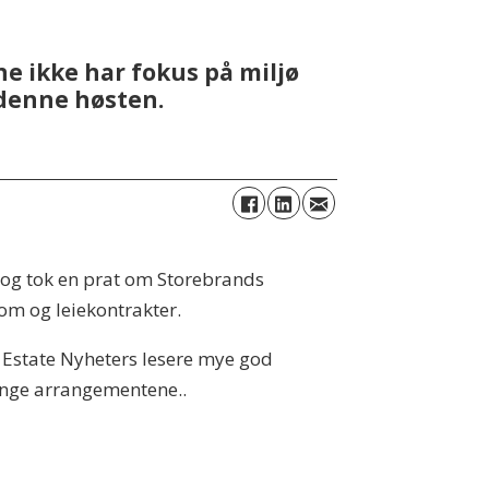
ne ikke har fokus på miljø
n denne høsten.
 og tok en prat om Storebrands
dom og leiekontrakter.
i Estate Nyheters lesere mye god
ange arrangementene..