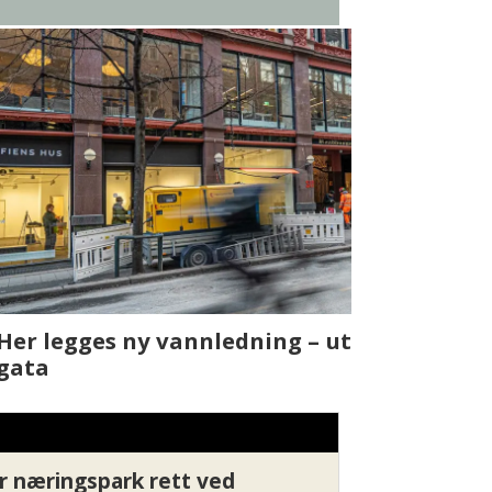
t skjer
Fra rapport
Xledger bæ
r næringspark rett ved