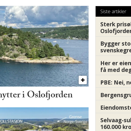
Siste artikler
Sterk prisø
Oslofjorde
Bygger sto
svenskegr
Her er ei
få med deg
PBE: Nei, n
hytter i Oslofjorden
Bergensgru
Eiendomsto
Selvaag-su
160.000 kr