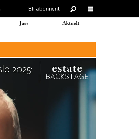
n
Bli abonnent
Juss
Aktuelt