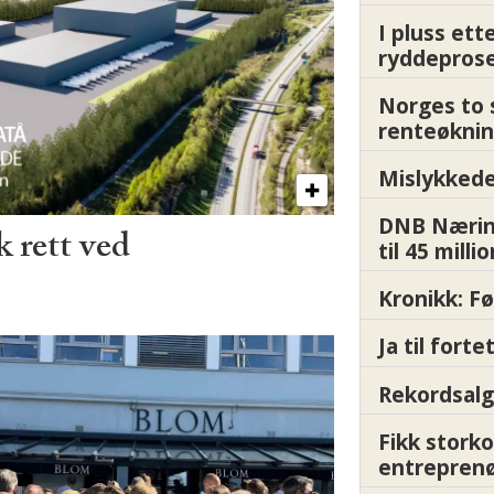
I pluss ett
ryddepros
Norges to 
renteøknin
Mislykkede 
DNB Nærin
 rett ved
til 45 milli
Kronikk: F
Ja til fort
Rekordsalg
Fikk storko
entrepren