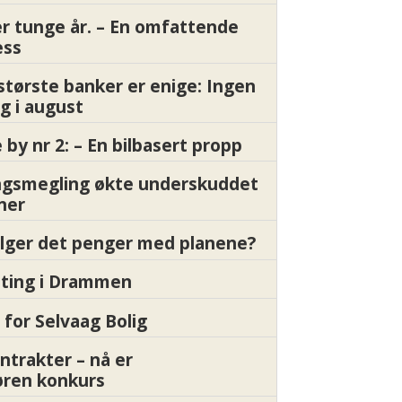
er tunge år. – En omfattende
ess
største banker er enige: Ingen
g i august
by nr 2: – En bilbasert propp
gsmegling økte underskuddet
oner
ølger det penger med planene?
etting i Drammen
 for Selvaag Bolig
ntrakter – nå er
øren konkurs