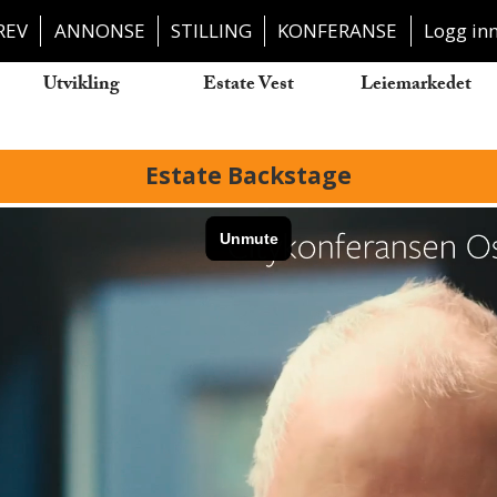
REV
ANNONSE
STILLING
KONFERANSE
Logg in
Utvikling
Estate Vest
Leiemarkedet
Estate Backstage