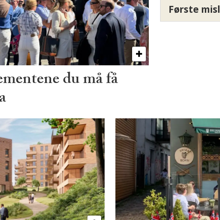
Første misl
ementene du må få
a