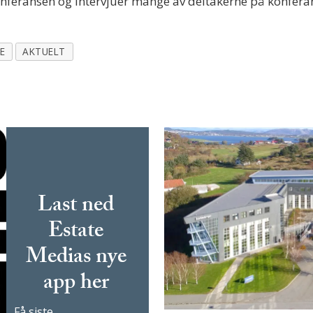
onferansen og intervjuer mange av deltakerne på konfera
E
AKTUELT
Last ned
Estate
Medias nye
app her
Få siste