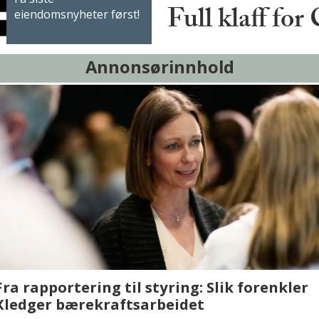
Full klaff for
eiendomsnyheter først!
Annonsørinnhold
sjen med AI. Slik
Det er i Drammen de