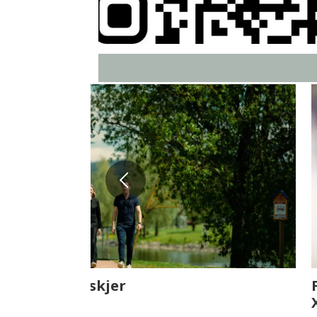
Fenistra endrer eiendomsbran
ser vi på fremtiden