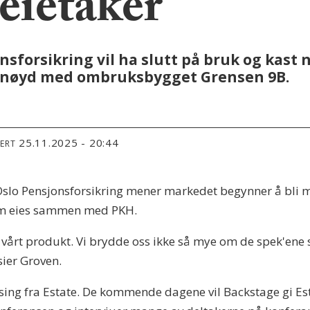
leietaker
nsforsikring vil ha slutt på bruk og kast 
fornøyd med ombruksbygget Grensen 9B.
25.11.2025 - 20:44
TERT
 Oslo Pensjonsforsikring mener markedet begynner å bli 
som eies sammen med PKH.
er vårt produkt. Vi brydde oss ikke så mye om de spek'ene
sier Groven.
tsing fra Estate. De kommende dagene vil Backstage gi E