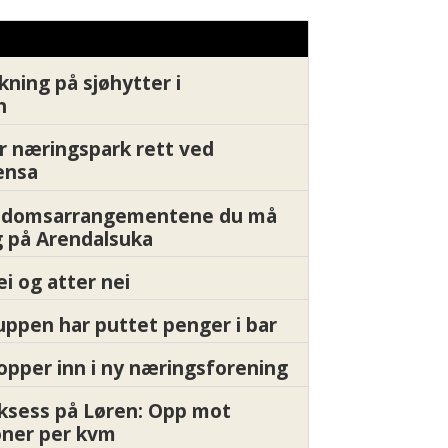
kning på sjøhytter i
n
r næringspark rett ved
ensa
endomsarrangementene du må
 på Arendalsuka
ei og atter nei
ppen har puttet penger i bar
pper inn i ny næringsforening
ksess på Løren: Opp mot
oner per kvm